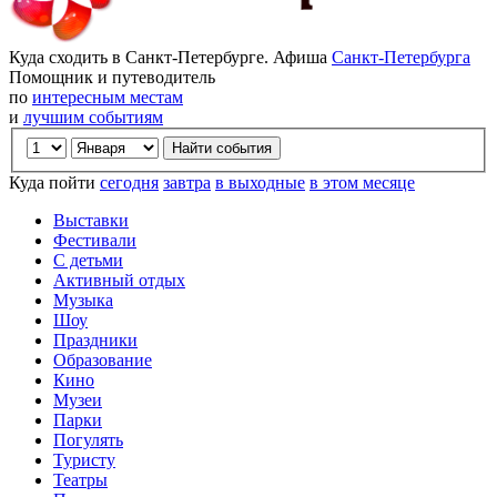
Куда сходить в Санкт-Петербурге. Афиша
Санкт-Петербурга
Помощник и путеводитель
по
интересным местам
и
лучшим событиям
Куда пойти
сегодня
завтра
в выходные
в этом месяце
Выставки
Фестивали
С детьми
Активный отдых
Музыка
Шоу
Праздники
Образование
Кино
Музеи
Парки
Погулять
Туристу
Театры