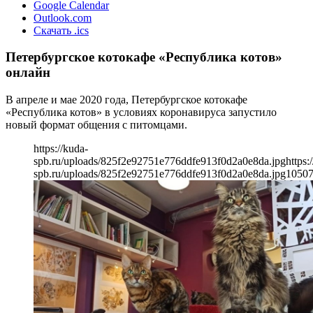
Google Calendar
Outlook.com
Скачать .ics
Петербургское котокафе «Республика котов»
онлайн
В апреле и мае 2020 года, Петербургское котокафе
«Республика котов» в условиях коронавируса запустило
новый формат общения с питомцами.
https://kuda-
spb.ru/uploads/825f2e92751e776ddfe913f0d2a0e8da.jpg
https:
spb.ru/uploads/825f2e92751e776ddfe913f0d2a0e8da.jpg
1050