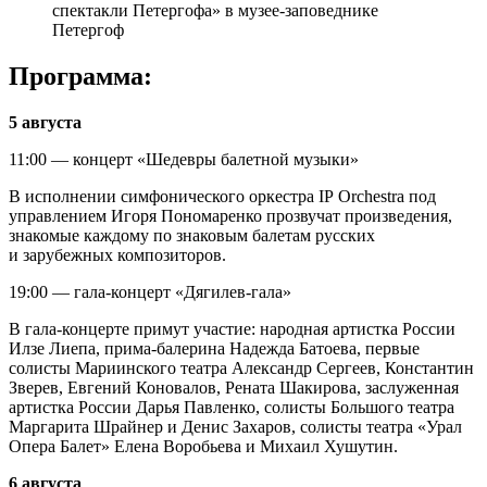
спектакли Петергофа» в музее-заповеднике
Петергоф
Программа:
5 августа
11:00 — концерт «Шедевры балетной музыки»
В исполнении симфонического оркестра IP Orchestra под
управлением Игоря Пономаренко прозвучат произведения,
знакомые каждому по знаковым балетам русских
и зарубежных композиторов.
19:00 — гала-концерт «Дягилев-гала»
В гала-концерте примут участие: народная артистка России
Илзе Лиепа, прима-балерина Надежда Батоева, первые
солисты Мариинского театра Александр Сергеев, Константин
Зверев, Евгений Коновалов, Рената Шакирова, заслуженная
артистка России Дарья Павленко, солисты Большого театра
Маргарита Шрайнер и Денис Захаров, солисты театра «Урал
Опера Балет» Елена Воробьева и Михаил Хушутин.
6 августа