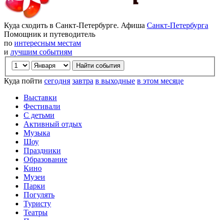
Куда сходить в Санкт-Петербурге. Афиша
Санкт-Петербурга
Помощник и путеводитель
по
интересным местам
и
лучшим событиям
Куда пойти
сегодня
завтра
в выходные
в этом месяце
Выставки
Фестивали
С детьми
Активный отдых
Музыка
Шоу
Праздники
Образование
Кино
Музеи
Парки
Погулять
Туристу
Театры