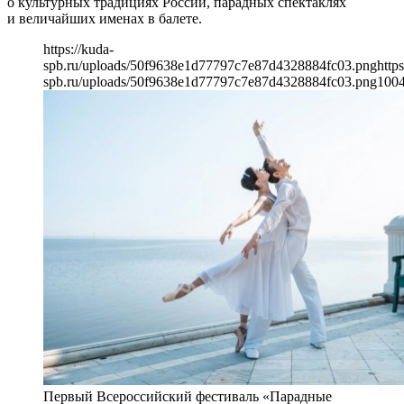
о культурных традициях России, парадных спектаклях
и величайших именах в балете.
https://kuda-
spb.ru/uploads/50f9638e1d77797c7e87d4328884fc03.png
https
spb.ru/uploads/50f9638e1d77797c7e87d4328884fc03.png
100
Первый Всероссийский фестиваль «Парадные