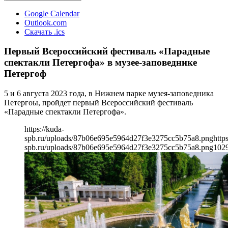
Google Calendar
Outlook.com
Скачать .ics
Первый Всероссийский фестиваль «Парадные
спектакли Петергофа» в музее-заповеднике
Петергоф
5 и 6 августа 2023 года, в Нижнем парке музея-заповедника
Петергоы, пройдет первый Всероссийский фестиваль
«Парадные спектакли Петергофа».
https://kuda-
spb.ru/uploads/87b06e695e5964d27f3e3275cc5b75a8.png
http
spb.ru/uploads/87b06e695e5964d27f3e3275cc5b75a8.png
102