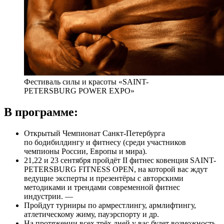
Фестиваль силы и красоты «SAINT-
PETERSBURG POWER EXPO»
В программе:
Открытый Чемпионат Санкт-Петербурга
по бодибилдингу и фитнесу (среди участников
чемпионы России, Европы и мира).
21,22 и 23 сентября пройдёт II фитнес ковенция SAINT-
PETERSBURG FITNESS OPEN, на которой вас ждут
ведущие эксперты и презентёры с авторскими
методиками и трендами современной фитнес
индустрии. —
Пройдут турниры по армрестлингу, армлифтингу,
атлетическому жиму, пауэрспорту и др.
На протяжении всех трёх дней у вас будет возможность