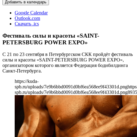
Добавить в календарь
Google Calendar
Outlook.com
Скачать .ics
Фестиваль силы и красоты «SAINT-
PETERSBURG POWER EXPO»
С 21 по 23 сентября в Петербургском СКК пройдёт фестиваль
силы и красоты «SAINT-PETERSBURG POWER EXPO»,
организатором которого является Федерация бодибилдинга
Санкт-Петербурга.
https://kuda-
spb.ru/uploads/7e9b6bbd0091d0bf6ea568ee9f43301d.png
https
spb.ru/uploads/7e9b6bbd0091d0bf6ea568ee9f43301d.png
893