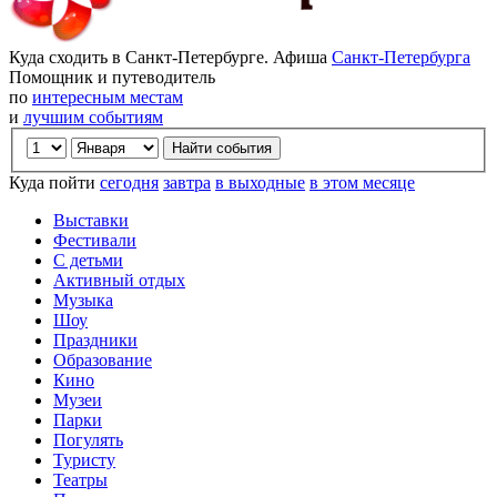
Куда сходить в Санкт-Петербурге. Афиша
Санкт-Петербурга
Помощник и путеводитель
по
интересным местам
и
лучшим событиям
Куда пойти
сегодня
завтра
в выходные
в этом месяце
Выставки
Фестивали
С детьми
Активный отдых
Музыка
Шоу
Праздники
Образование
Кино
Музеи
Парки
Погулять
Туристу
Театры