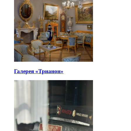
Галерея «Трианон»