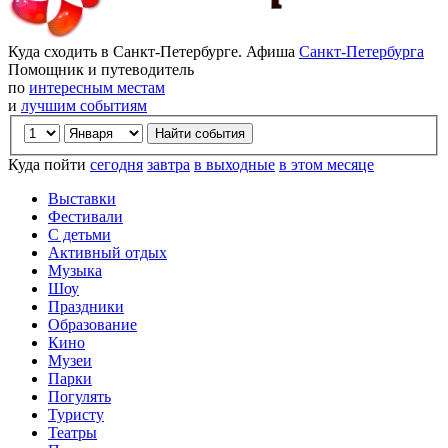
Куда сходить в Санкт-Петербурге. Афиша
Санкт-Петербурга
Помощник и путеводитель
по
интересным местам
и
лучшим событиям
Куда пойти
сегодня
завтра
в выходные
в этом месяце
Выставки
Фестивали
С детьми
Активный отдых
Музыка
Шоу
Праздники
Образование
Кино
Музеи
Парки
Погулять
Туристу
Театры