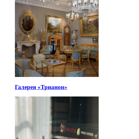
Галерея «Трианон»