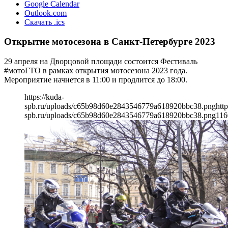
Google Calendar
Outlook.com
Скачать .ics
Открытие мотосезона в Санкт-Петербурге 2023
29 апреля на Дворцовой площади состоится Фестиваль
#мотоГТО в рамках открытия мотосезона 2023 года.
Мероприятие начнется в 11:00 и продлится до 18:00.
https://kuda-
spb.ru/uploads/c65b98d60e2843546779a618920bbc38.png
http
spb.ru/uploads/c65b98d60e2843546779a618920bbc38.png
116