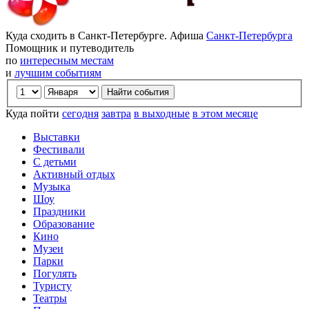
Куда сходить в Санкт-Петербурге. Афиша
Санкт-Петербурга
Помощник и путеводитель
по
интересным местам
и
лучшим событиям
Куда пойти
сегодня
завтра
в выходные
в этом месяце
Выставки
Фестивали
С детьми
Активный отдых
Музыка
Шоу
Праздники
Образование
Кино
Музеи
Парки
Погулять
Туристу
Театры