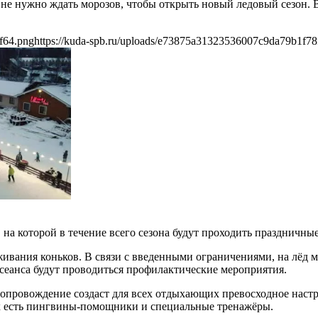
не нужно ждать морозов, чтобы открыть новый ледовый сезон. В
f64.png
https://kuda-spb.ru/uploads/e73875a31323536007c9da79b1f78
, на которой в течение всего сезона будут проходить праздничн
живания коньков. В связи с введенными ограничениями, на лёд 
о сеанса будут проводиться профилактические мероприятия.
опровождение создаст для всех отдыхающих превосходное настро
их есть пингвины-помощники и специальные тренажёры.