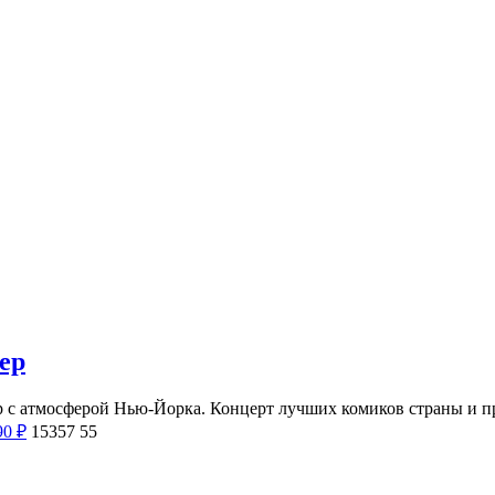
ер
лер с атмосферой Нью-Йорка. Концерт лучших комиков страны и
90
₽
15357
55