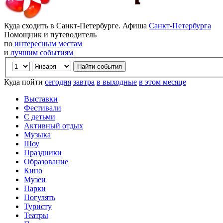
Куда сходить в Санкт-Петербурге. Афиша
Санкт-Петербурга
Помощник и путеводитель
по
интересным местам
и
лучшим событиям
Куда пойти
сегодня
завтра
в выходные
в этом месяце
Выставки
Фестивали
С детьми
Активный отдых
Музыка
Шоу
Праздники
Образование
Кино
Музеи
Парки
Погулять
Туристу
Театры