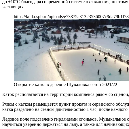
до +10°C благодаря современной системе охлаждения, поэтому 
желающих.
https://kuda-spb.ru/uploads/e73875a31323536007c9da79b1f78
Открытие катка в деревне Шуваловка сезон 2021/22
Каток располагается на территории комплекса рядом со сценой
Рядом с катком размещается пункт проката и сервисного обслу
катка разделено на сеансы длительностью 1 час, после каждог
Ледовое поле подсвечено гирляндами огоньков. Музыкальное с
научиться уверенно держаться на льду, а также для начинающ