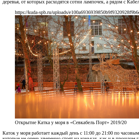
деревья, от которых расходятся сотни лампочек, а рядом с Каб
https://kuda-spb.ru/uploads/e100a6936939850b9f9320928f9b6
Открытие Катка у моря в «Севкабель Порт» 2019/20
Каток у моря работает каждый день с 11:00 до 21:00 по часовым
которые не очень уверенно стоят на коньках, как и в прошлом 