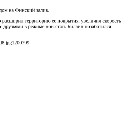
дом на Финский залив.
о расширил территорию ее покрытия, увеличил скорость
с друзьями в режиме нон-стоп. Билайн позаботился
d8.jpg
1200
799