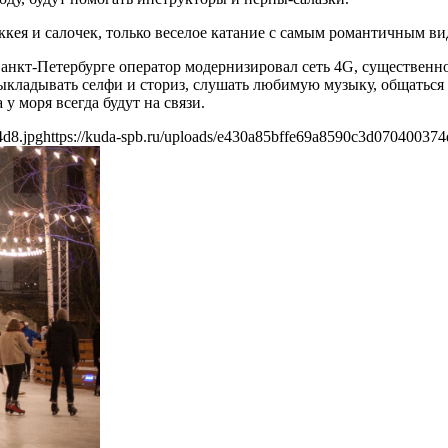
кея и салочек, только веселое катание с самым романтичным ви
Санкт-Петербурге оператор модернизировал сеть 4G, существенн
выкладывать селфи и сториз, слушать любимую музыку, общаться 
у моря всегда будут на связи.
4d8.jpg
https://kuda-spb.ru/uploads/e430a85bffe69a8590c3d070400374