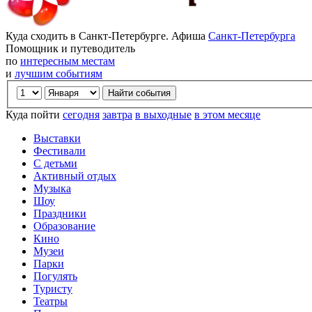
Куда сходить в Санкт-Петербурге. Афиша
Санкт-Петербурга
Помощник и путеводитель
по
интересным местам
и
лучшим событиям
Куда пойти
сегодня
завтра
в выходные
в этом месяце
Выставки
Фестивали
С детьми
Активный отдых
Музыка
Шоу
Праздники
Образование
Кино
Музеи
Парки
Погулять
Туристу
Театры