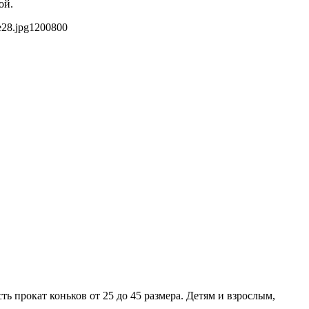
ой.
e28.jpg
1200
800
ть прокат коньков от 25 до 45 размера. Детям и взрослым,