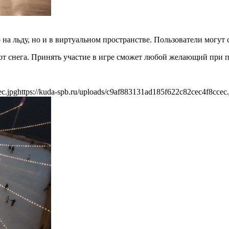
на льду, но и в виртуальном пространстве. Пользователи могут сы
от снега. Принять участие в игре сможет любой желающий при 
ec.jpg
https://kuda-spb.ru/uploads/c9af883131ad185f622c82cec4f8ccec.