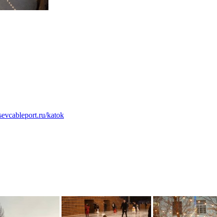
sevcableport.ru/katok