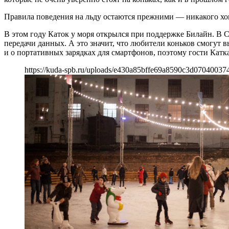
Правила поведения на льду остаются прежними — никакого хок
В этом году Каток у моря открылся при поддержке Билайн. В 
передачи данных. А это значит, что любители коньков смогут 
и о портативных зарядках для смартфонов, поэтому гости Катка 
https://kuda-spb.ru/uploads/e430a85bffe69a8590c3d07040037