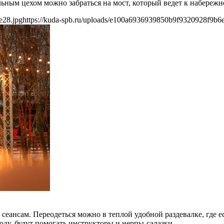
ельным цехом можно забраться на мост, который ведет к набережн
e28.jpg
https://kuda-spb.ru/uploads/e100a6936939850b9f9320928f9b6
 сеансам. Переодеться можно в теплой удобной раздевалке, где ес
году, будут помогать инструкторы и нерпы-салазки.