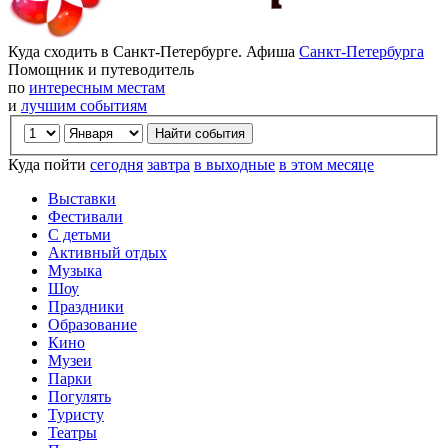
Куда сходить в Санкт-Петербурге. Афиша
Санкт-Петербурга
Помощник и путеводитель
по
интересным местам
и
лучшим событиям
Куда пойти
сегодня
завтра
в выходные
в этом месяце
Выставки
Фестивали
С детьми
Активный отдых
Музыка
Шоу
Праздники
Образование
Кино
Музеи
Парки
Погулять
Туристу
Театры