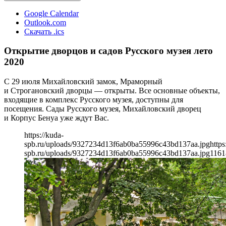
Google Calendar
Outlook.com
Скачать .ics
Открытие дворцов и садов Русского музея лето
2020
С 29 июля Михайловский замок, Мраморный
и Строгановский дворцы — открыты. Все основные объекты,
входящие в комплекс Русского музея, доступны для
посещения. Сады Русского музея, Михайловский дворец
и Корпус Бенуа уже ждут Вас.
https://kuda-
spb.ru/uploads/9327234d13f6ab0ba55996c43bd137aa.jpg
https
spb.ru/uploads/9327234d13f6ab0ba55996c43bd137aa.jpg
1161