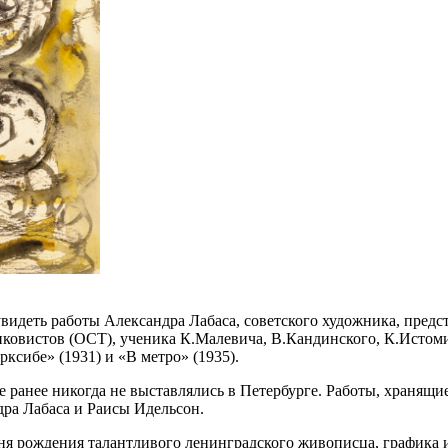
видеть работы Александра Лабаса, советского художника, предст
нковистов (ОСТ), ученика К.Малевича, В.Кандинского, К.Истоми
ксибе» (1931) и «В метро» (1935).
е ранее никогда не выставлялись в Петербурге. Работы, хранящи
ра Лабаса и Раисы Идельсон.
ня рождения талантливого ленинградского живописца, графика и