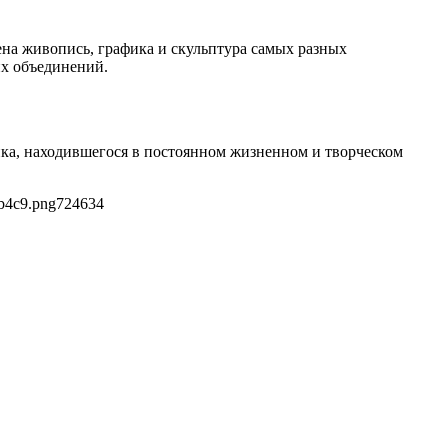
ена живопись, графика и скульптура самых разных
их объединений.
ка, находившегося в постоянном жизненном и творческом
b4c9.png
724
634