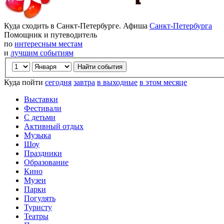
Куда сходить в Санкт-Петербурге. Афиша
Санкт-Петербурга
Помощник и путеводитель
по
интересным местам
и
лучшим событиям
Куда пойти
сегодня
завтра
в выходные
в этом месяце
Выставки
Фестивали
С детьми
Активный отдых
Музыка
Шоу
Праздники
Образование
Кино
Музеи
Парки
Погулять
Туристу
Театры