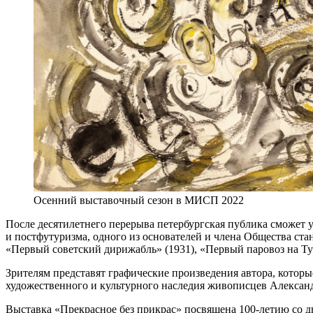
Осенний выставочный сезон в МИСП 2022
После десятилетнего перерыва петербургская публика сможет у
и постфутуризма, одного из основателей и члена Общества ста
«Первый советский дирижабль» (1931), «Первый паровоз на Тур
Зрителям представят графические произведения автора, которы
художественного и культурного наследия живописцев Александ
Выставка «Прекрасное без прикрас» посвящена 100-летию со д