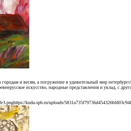
 городам и весям, а погружение в удивительный мир петербургс
евнерусское искусство, народные представления и уклад, с друг
fe3.png
https://kuda-spb.ru/uploads/5831a735f79736d454326bfd03c94