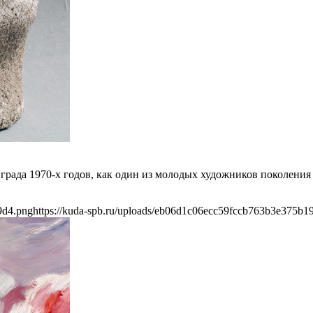
ада 1970-х годов, как один из молодых художников поколения
9d4.png
https://kuda-spb.ru/uploads/eb06d1c06ecc59fccb763b3e375b1