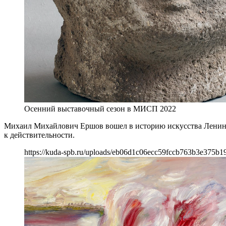
Осенний выставочный сезон в МИСП 2022
Михаил Михайлович Ершов вошел в историю искусства Ленингр
к действительности.
https://kuda-spb.ru/uploads/eb06d1c06ecc59fccb763b3e375b1