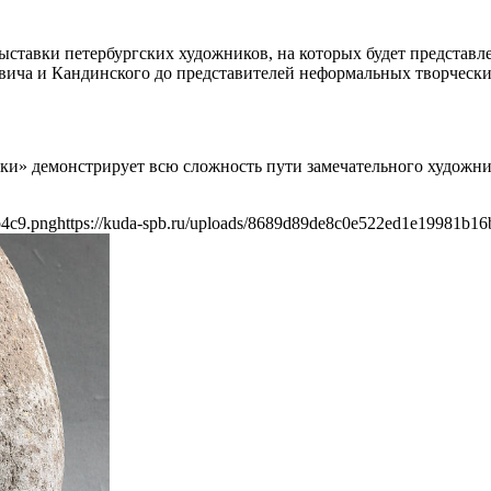
ыставки петербургских художников, на которых будет представл
евича и Кандинского до представителей неформальных творческ
ки» демонстрирует всю сложность пути замечательного художни
b4c9.png
https://kuda-spb.ru/uploads/8689d89de8c0e522ed1e19981b16