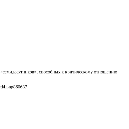
 «семидесятников», способных к критическому отношению
9d4.png
860
637