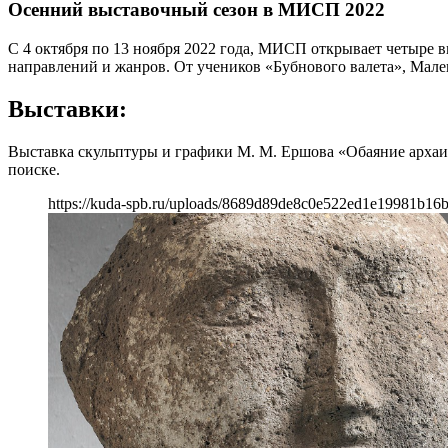
Осенний выставочный сезон в МИСП 2022
С 4 октября по 13 ноября 2022 года, МИСП открывает четыре в
направлений и жанров. От учеников «Бубнового валета», Мал
Выставки:
Выставка скульптуры и графики М. М. Ершова «Обаяние архаи
поиске.
https://kuda-spb.ru/uploads/8689d89de8c0e522ed1e19981b16