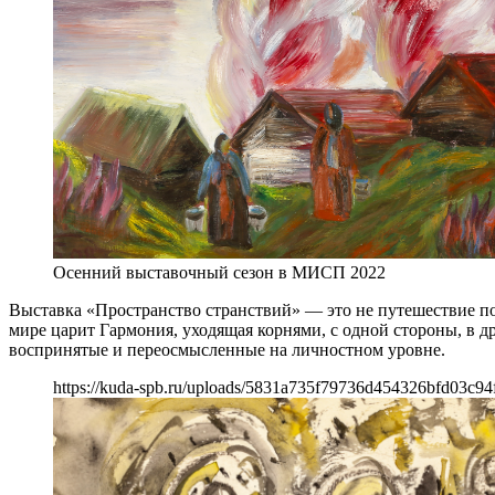
Осенний выставочный сезон в МИСП 2022
Выставка «Пространство странствий» — это не путешествие по
мире царит Гармония, уходящая корнями, с одной стороны, в др
воспринятые и переосмысленные на личностном уровне.
https://kuda-spb.ru/uploads/5831a735f79736d454326bfd03c94