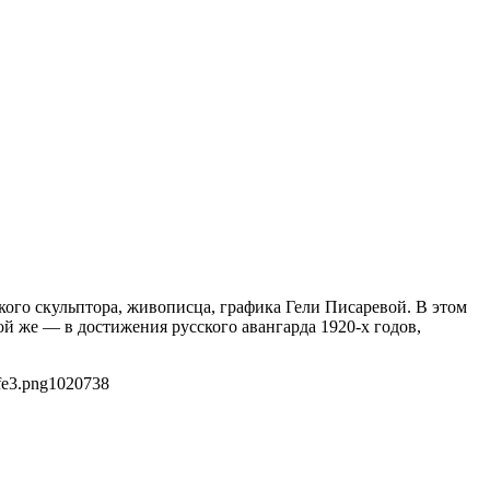
кого скульптора, живописца, графика Гели Писаревой. В этом
ой же — в достижения русского авангарда 1920-х годов,
fe3.png
1020
738