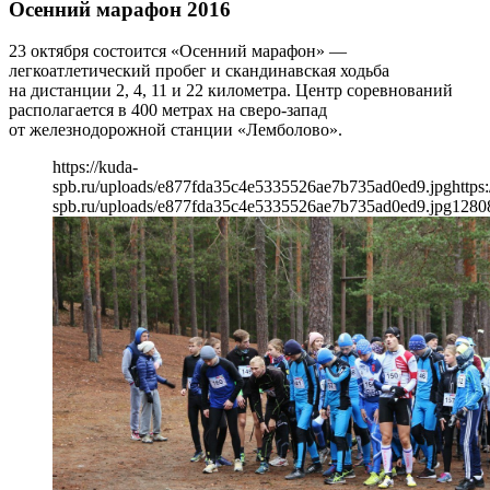
Осенний марафон 2016
23 октября состоится «Осенний марафон» —
легкоатлетический пробег и скандинавская ходьба
на дистанции 2, 4, 11 и 22 километра. Центр соревнований
располагается в 400 метрах на сверо-запад
от железнодорожной станции «Лемболово».
https://kuda-
spb.ru/uploads/e877fda35c4e5335526ae7b735ad0ed9.jpg
https
spb.ru/uploads/e877fda35c4e5335526ae7b735ad0ed9.jpg
1280