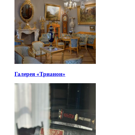
Галерея «Трианон»