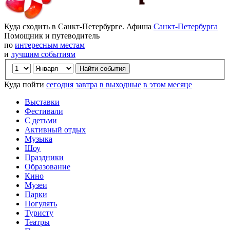
Куда сходить в Санкт-Петербурге. Афиша
Санкт-Петербурга
Помощник и путеводитель
по
интересным местам
и
лучшим событиям
Куда пойти
сегодня
завтра
в выходные
в этом месяце
Выставки
Фестивали
С детьми
Активный отдых
Музыка
Шоу
Праздники
Образование
Кино
Музеи
Парки
Погулять
Туристу
Театры