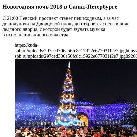
Новогодняя ночь 2018 в Санкт-Петербурге
С 21:00 Невский проспект станет пешеходным, а за час
до полуночи на Дворцовой площади откроется сцена в виде
ледяного дворца, с которой будет звучать музыка
в исполнении живого оркестра.
https://kuda-
spb.ru/uploads/297ced306a56fc8c15922e677031f2e7.jpg
https:
spb.ru/uploads/297ced306a56fc8c15922e677031f2e7.jpg
892
6