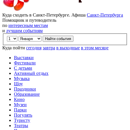
Куда сходить в Санкт-Петербурге. Афиша
Санкт-Петербурга
Помощник и путеводитель
по
интересным местам
и
лучшим событиям
Куда пойти
сегодня
завтра
в выходные
в этом месяце
Выставки
Фестивали
С детьми
Активный отдых
Музыка
Шоу
Праздники
Образование
Кино
Музеи
Парки
Погулять
Туристу
Театры