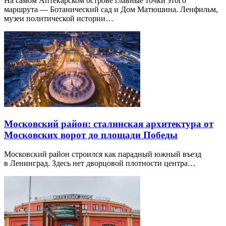
На самом Аптекарском острове главные точки этого
маршрута — Ботанический сад и Дом Матюшина. Ленфильм,
музеи политической истории…
Московский район: сталинская архитектура от
Московских ворот до площади Победы
Московский район строился как парадный южный въезд
в Ленинград. Здесь нет дворцовой плотности центра…