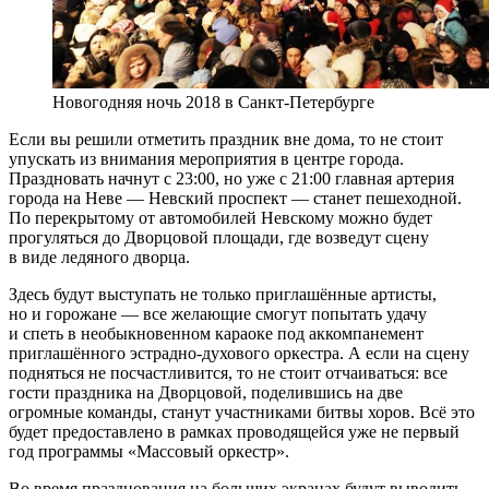
Новогодняя ночь 2018 в Санкт-Петербурге
Если вы решили отметить праздник вне дома, то не стоит
упускать из внимания мероприятия в центре города.
Праздновать начнут с 23:00, но уже с 21:00 главная артерия
города на Неве — Невский проспект — станет пешеходной.
По перекрытому от автомобилей Невскому можно будет
прогуляться до Дворцовой площади, где возведут сцену
в виде ледяного дворца.
Здесь будут выступать не только приглашённые артисты,
но и горожане — все желающие смогут попытать удачу
и спеть в необыкновенном караоке под аккомпанемент
приглашённого эстрадно-духового оркестра. А если на сцену
подняться не посчастливится, то не стоит отчаиваться: все
гости праздника на Дворцовой, поделившись на две
огромные команды, станут участниками битвы хоров. Всё это
будет предоставлено в рамках проводящейся уже не первый
год программы «Массовый оркестр».
Во время празднования на больших экранах будут выводить