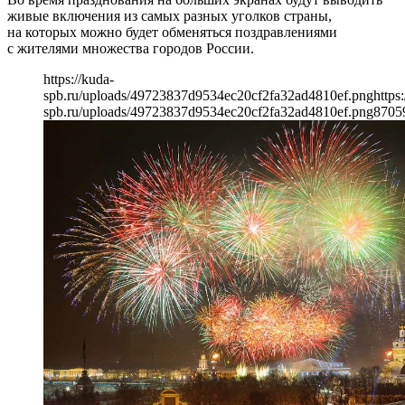
живые включения из самых разных уголков страны,
на которых можно будет обменяться поздравлениями
с жителями множества городов России.
https://kuda-
spb.ru/uploads/49723837d9534ec20cf2fa32ad4810ef.png
https
spb.ru/uploads/49723837d9534ec20cf2fa32ad4810ef.png
870
5