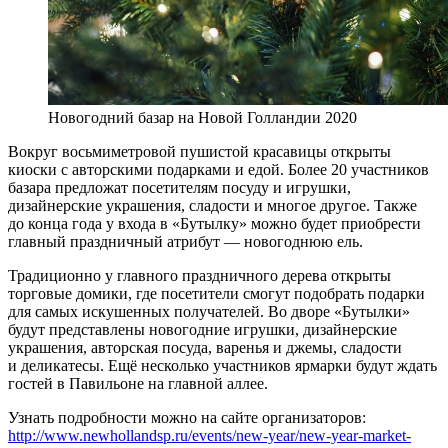
Новогодний базар на Новой Голландии 2020
Вокруг восьмиметровой пушистой красавицы открыты
киоски с авторскими подарками и едой. Более 20 участников
базара предложат посетителям посуду и игрушки,
дизайнерские украшения, сладости и многое другое. Также
до конца года у входа в «Бутылку» можно будет приобрести
главный праздничный атрибут — новогоднюю ель.
Традиционно у главного праздничного дерева открыты
торговые домики, где посетители смогут подобрать подарки
для самых искушенных получателей. Во дворе «Бутылки»
будут представлены новогодние игрушки, дизайнерские
украшения, авторская посуда, варенья и джемы, сладости
и деликатесы. Ещё несколько участников ярмарки будут ждать
гостей в Павильоне на главной аллее.
Узнать подробности можно на сайте организаторов:
http://www.newhollandsp.ru/events/new-year/new-year-market-