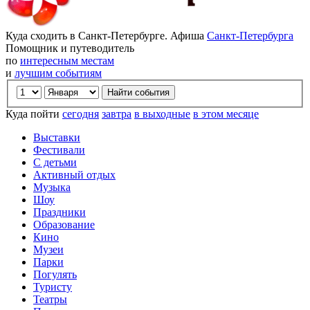
Куда сходить в Санкт-Петербурге. Афиша
Санкт-Петербурга
Помощник и путеводитель
по
интересным местам
и
лучшим событиям
Куда пойти
сегодня
завтра
в выходные
в этом месяце
Выставки
Фестивали
С детьми
Активный отдых
Музыка
Шоу
Праздники
Образование
Кино
Музеи
Парки
Погулять
Туристу
Театры