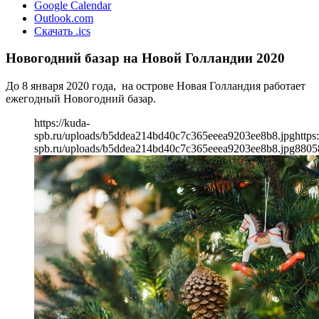
Google Calendar
Outlook.com
Скачать .ics
Новогодний базар на Новой Голландии 2020
До 8 января 2020 года, на острове Новая Голландия работает
ежегодный Новогодний базар.
https://kuda-
spb.ru/uploads/b5ddea214bd40c7c365eeea9203ee8b8.jpg
https
spb.ru/uploads/b5ddea214bd40c7c365eeea9203ee8b8.jpg
880
5