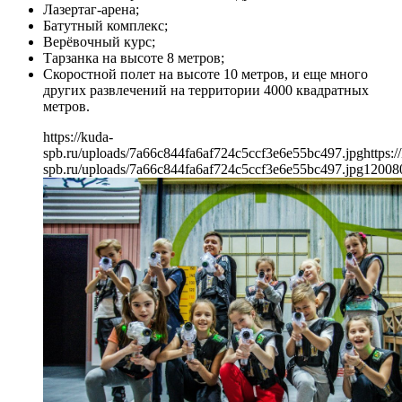
Лазертаг-арена;
Батутный комплекс;
Верёвочный курс;
Тарзанка на высоте 8 метров;
Скоростной полет на высоте 10 метров, и еще много
других развлечений на территории 4000 квадратных
метров.
https://kuda-
spb.ru/uploads/7a66c844fa6af724c5ccf3e6e55bc497.jpg
https:/
spb.ru/uploads/7a66c844fa6af724c5ccf3e6e55bc497.jpg
1200
8