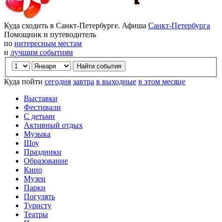
Куда сходить в Санкт-Петербурге. Афиша
Санкт-Петербурга
Помощник и путеводитель
по
интересным местам
и
лучшим событиям
Куда пойти
сегодня
завтра
в выходные
в этом месяце
Выставки
Фестивали
С детьми
Активный отдых
Музыка
Шоу
Праздники
Образование
Кино
Музеи
Парки
Погулять
Туристу
Театры