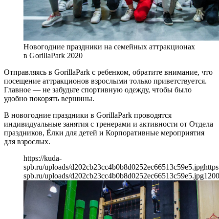
Новогодние праздники на семейных аттракционах
в GorillaPark 2020
Отправляясь в GorillaPark с ребенком, обратите внимание, что
посещение аттракционов взрослыми только приветствуется.
Главное — не забудьте спортивную одежду, чтобы было
удобно покорять вершины.
В новогодние праздники в GorillaPark проводятся
индивидуальные занятия с тренерами и активности от Отдела
праздников, Ёлки для детей и Корпоративные мероприятия
для взрослых.
https://kuda-
spb.ru/uploads/d202cb23cc4b0b8d0252ec66513c59e5.jpg
https
spb.ru/uploads/d202cb23cc4b0b8d0252ec66513c59e5.jpg
120