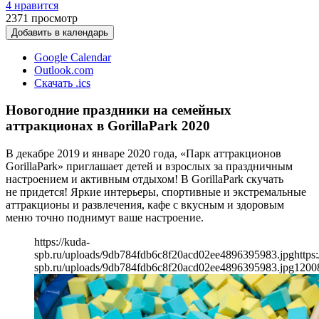
4 нравится
2371
просмотр
Добавить в календарь
Google Calendar
Outlook.com
Скачать .ics
Новогодние праздники на семейных
аттракционах в GorillaPark 2020
В декабре 2019 и январе 2020 года, «Парк аттракционов
GorillaPark» приглашает детей и взрослых за праздничным
настроением и активным отдыхом! В GorillaPark скучать
не придется! Яркие интерьеры, спортивные и экстремальные
аттракционы и развлечения, кафе с вкусным и здоровым
меню точно поднимут ваше настроение.
https://kuda-
spb.ru/uploads/9db784fdb6c8f20acd02ee4896395983.jpg
https
spb.ru/uploads/9db784fdb6c8f20acd02ee4896395983.jpg
1200