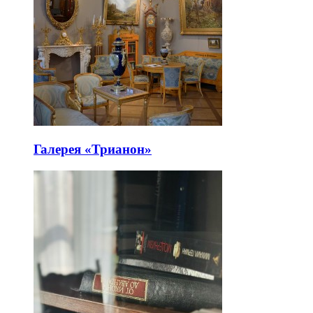
Галерея «Трианон»