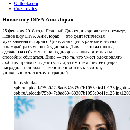
Outlook.com
Скачать .ics
Новое шоу DIVA Ани Лорак
25 февраля 2018 года Ледовый Дворец представляет премьеру
Новое шоу DIVA Ани Лорак — это фантастическая
музыкальная история о Диве, живущей в разные времена
и каждый раз умеющей удивлять. Дива — это женщина,
сделавшая себя сама и наглядно доказавшая, что мечты
способны сбываться. Дива — это та, что умеет вдохновлять,
любить, прощать и делиться с другими тем, чем ее щедро
наградила природа — женственностью, красотой,
уникальным талантом и грацией.
https://kuda-
spb.ru/uploads/75b047a8ad63463307b1055e9c41c125.jpg
http
spb.ru/uploads/75b047a8ad63463307b1055e9c41c125.jpg
120