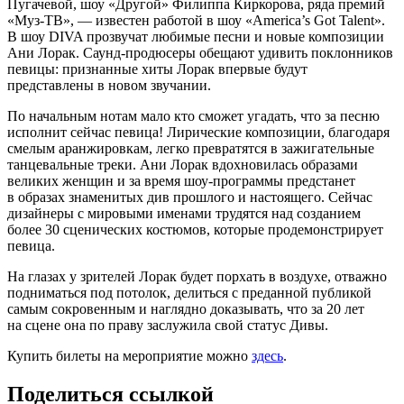
Пугачевой, шоу «Другой» Филиппа Киркорова, ряда премий
«Муз-ТВ», — известен работой в шоу «America’s Got Talent».
В шоу DIVA прозвучат любимые песни и новые композиции
Ани Лорак. Саунд-продюсеры обещают удивить поклонников
певицы: признанные хиты Лорак впервые будут
представлены в новом звучании.
По начальным нотам мало кто сможет угадать, что за песню
исполнит сейчас певица! Лирические композиции, благодаря
смелым аранжировкам, легко превратятся в зажигательные
танцевальные треки. Ани Лорак вдохновилась образами
великих женщин и за время шоу-программы предстанет
в образах знаменитых див прошлого и настоящего. Сейчас
дизайнеры с мировыми именами трудятся над созданием
более 30 сценических костюмов, которые продемонстрирует
певица.
На глазах у зрителей Лорак будет порхать в воздухе, отважно
подниматься под потолок, делиться с преданной публикой
самым сокровенным и наглядно доказывать, что за 20 лет
на сцене она по праву заслужила свой статус Дивы.
Купить билеты на мероприятие можно
здесь
.
Поделиться ссылкой