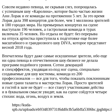
Совсем недавно певица, не скрывая слез, попрощалась
с успешным шоу «Каролина», которое было частью жизни
Ани Лорак и ее команды на протяжении 5 лет. За это время
Лорак дала 398 концертов для более, чем 1 миллиона зрителей
в 180 городах мира. На премьерных концертах на сцене
выступали 196 человек, а гастрольная команда в турах
включала 35 человек. Но отдыха не будет: без перерыва
на отпуск артистка приступила к подготовке еще более
масштабного и грандиозного шоу DIVA, которое представит
весной 2018 года.
Впечатлены будут даже самые искушенные зрители, ибо еще
ни одна певица в отечественном шоу-бизнесе не делала
программ подобного уровня. Сотни декораций
и спецэффектов, уходящая из-под ног сцена, специально
создаваемые для шоу костюмы, команда из 200
профессионалов — все для того, чтобы показать поклонникам
новые грани таланта и мастерства Лорак. Просто зрителей
и гостей в зале не будет — все станут участниками действа
и в буквальном смысле увидят, как на сцене сойдутся четыре
стихии: вода, огонь, воздух и земля.
https://kuda-
spb.ru/uploads/eb934839731f6dd0cfb5a6bffa5306bc.jpg
https: