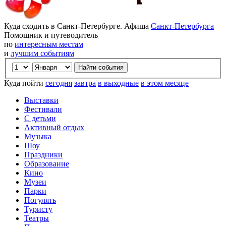
Куда сходить в Санкт-Петербурге. Афиша
Санкт-Петербурга
Помощник и путеводитель
по
интересным местам
и
лучшим событиям
Куда пойти
сегодня
завтра
в выходные
в этом месяце
Выставки
Фестивали
С детьми
Активный отдых
Музыка
Шоу
Праздники
Образование
Кино
Музеи
Парки
Погулять
Туристу
Театры