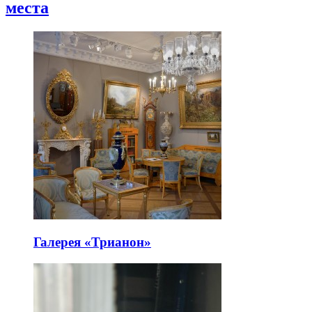
места
Галерея «Трианон»