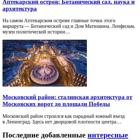
Аптекарский остров: Ботанический сад, наука и
архитектура
На самом Аптекарском острове главные точки этого
маршрута — Ботанический сад и Дом Матюшина. Ленфильм,
музеи политической истории…
Московский район: сталинская архитектура от
Московских ворот до площади Победы
Московский район строился как парадный южный въезд
в Ленинград. Здесь нет дворцовой плотности центра…
Последние добавленные
интересные