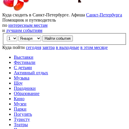
Куда сходить в Санкт-Петербурге. Афиша
Санкт-Петербурга
Помощник и путеводитель
по
интересным местам
и
лучшим событиям
Куда пойти
сегодня
завтра
в выходные
в этом месяце
Выставки
Фестивали
С детьми
Активный отдых
Музыка
Шоу
Праздники
Образование
Кино
Музеи
Парки
Погулять
Туристу
Театры