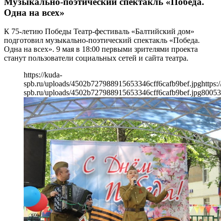
Музыкально-поэтический спектакль «Победа.
Одна на всех»
К 75-летию Победы Театр-фестиваль «Балтийский дом»
подготовил музыкально-поэтический спектакль «Победа.
Одна на всех». 9 мая в 18:00 первыми зрителями проекта
станут пользователи социальных сетей и сайта театра.
https://kuda-
spb.ru/uploads/4502b727988915653346cff6cafb9bef.jpg
https:
spb.ru/uploads/4502b727988915653346cff6cafb9bef.jpg
800
53