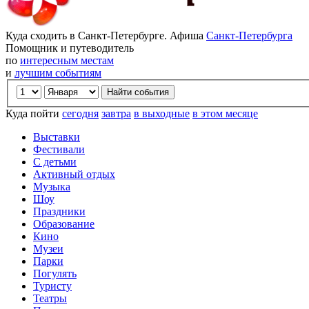
Куда сходить в Санкт-Петербурге. Афиша
Санкт-Петербурга
Помощник и путеводитель
по
интересным местам
и
лучшим событиям
Куда пойти
сегодня
завтра
в выходные
в этом месяце
Выставки
Фестивали
С детьми
Активный отдых
Музыка
Шоу
Праздники
Образование
Кино
Музеи
Парки
Погулять
Туристу
Театры