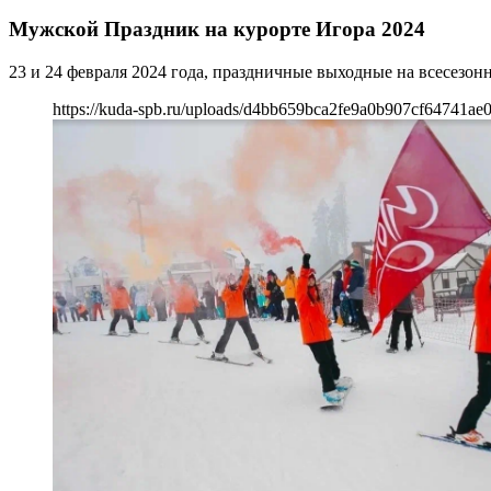
Мужской Праздник на курорте Игора 2024
23 и 24 февраля 2024 года, праздничные выходные на всесезон
https://kuda-spb.ru/uploads/d4bb659bca2fe9a0b907cf64741ae