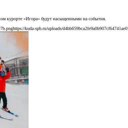
ном курорте «Игора»‎ будут насыщенными на события.
07b.png
https://kuda-spb.ru/uploads/d4bb659bca2fe9a0b907cf64741ae