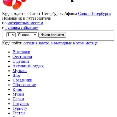
Куда сходить в Санкт-Петербурге. Афиша
Санкт-Петербурга
Помощник и путеводитель
по
интересным местам
и
лучшим событиям
Куда пойти
сегодня
завтра
в выходные
в этом месяце
Выставки
Фестивали
С детьми
Активный отдых
Музыка
Шоу
Праздники
Образование
Кино
Музеи
Парки
Погулять
Туристу
Театры