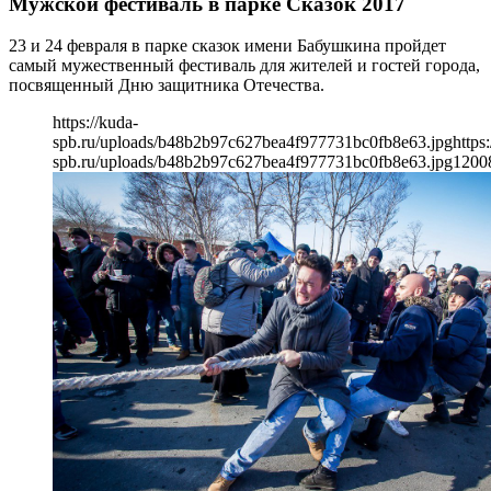
Мужской фестиваль в парке Сказок 2017
23 и 24 февраля в парке сказок имени Бабушкина пройдет
самый мужественный фестиваль для жителей и гостей города,
посвященный Дню защитника Отечества.
https://kuda-
spb.ru/uploads/b48b2b97c627bea4f977731bc0fb8e63.jpg
https
spb.ru/uploads/b48b2b97c627bea4f977731bc0fb8e63.jpg
1200