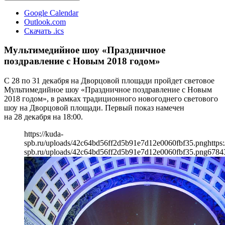
Google Calendar
Outlook.com
Скачать .ics
Мультимедийное шоу «Праздничное
поздравление с Новым 2018 годом»
С 28 по 31 декабря на Дворцовой площади пройдет световое
Мультимедийное шоу «Праздничное поздравление с Новым
2018 годом», в рамках традиционного новогоднего светового
шоу на Дворцовой площади. Первый показ намечен
на 28 декабря на 18:00.
https://kuda-
spb.ru/uploads/42c64bd56ff2d5b91e7d12e0060fbf35.png
https
spb.ru/uploads/42c64bd56ff2d5b91e7d12e0060fbf35.png
678
4