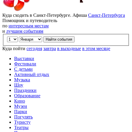
Куда сходить в Санкт-Петербурге. Афиша
Санкт-Петербурга
Помощник и путеводитель
по
интересным местам
и
лучшим событиям
Куда пойти
сегодня
завтра
в выходные
в этом месяце
Выставки
Фестивали
С детьми
Активный отдых
Музыка
Шоу
Праздники
Образование
Кино
Музеи
Парки
Погулять
Туристу
Театры