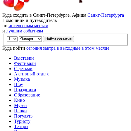
Куда сходить в Санкт-Петербурге. Афиша
Санкт-Петербурга
Помощник и путеводитель
по
интересным местам
и
лучшим событиям
Куда пойти
сегодня
завтра
в выходные
в этом месяце
Выставки
Фестивали
С детьми
Активный отдых
Музыка
Шоу
Праздники
Образование
Кино
Музеи
Парки
Погулять
Туристу
Театры