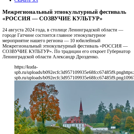
Скачать .ics
Межрегиональный этнокультурный фестиваль
«РОССИЯ — СОЗВУЧИЕ КУЛЬТУР»
24 августа 2024 года, в столице Ленинградской области —
городе Гатчине состоится главное этнокультурное
мероприятие нашего региона — 10 юбилейный
Межрегиональный этнокультурный фестиваль «РОССИЯ —
СОЗВУЧИЕ КУЛЬТУР». По традиции его откроет Губернатор
Ленинградской области Александр Дрозденко.
https://kuda-
spb.ru/uploads/b092ecfc3d957109935e68fcc67485f9.png
https
spb.ru/uploads/b092ecfc3d957109935e68fcc67485f9.png
1096