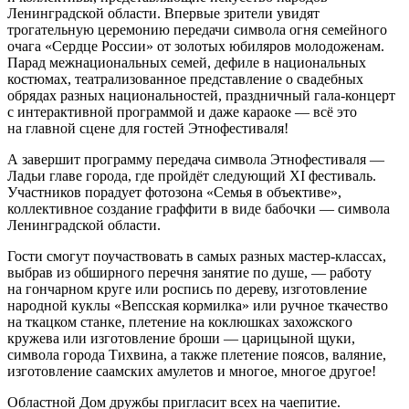
Ленинградской области. Впервые зрители увидят
трогательную церемонию передачи символа огня семейного
очага «Сердце России» от золотых юбиляров молодоженам.
Парад межнациональных семей, дефиле в национальных
костюмах, театрализованное представление о свадебных
обрядах разных национальностей, праздничный гала-концерт
с интерактивной программой и даже караоке — всё это
на главной сцене для гостей Этнофестиваля!
А завершит программу передача символа Этнофестиваля —
Ладьи главе города, где пройдёт следующий XI фестиваль.
Участников порадует фотозона «Семья в объективе»,
коллективное создание граффити в виде бабочки — символа
Ленинградской области.
Гости смогут поучаствовать в самых разных мастер-классах,
выбрав из обширного перечня занятие по душе, — работу
на гончарном круге или роспись по дереву, изготовление
народной куклы «Вепсская кормилка» или ручное ткачество
на ткацком станке, плетение на коклюшках захожского
кружева или изготовление броши — царицыной щуки,
символа города Тихвина, а также плетение поясов, валяние,
изготовление саамских амулетов и многое, многое другое!
Областной Дом дружбы пригласит всех на чаепитие.