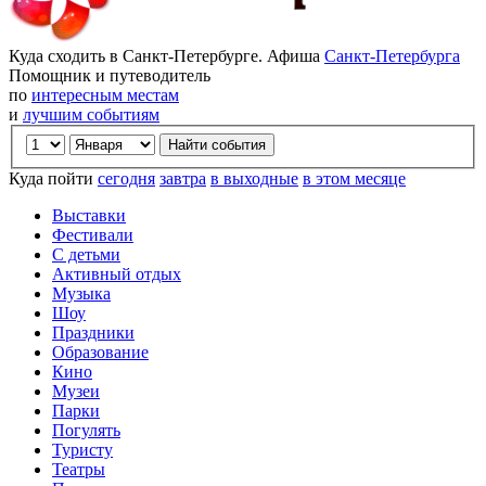
Куда сходить в Санкт-Петербурге. Афиша
Санкт-Петербурга
Помощник и путеводитель
по
интересным местам
и
лучшим событиям
Куда пойти
сегодня
завтра
в выходные
в этом месяце
Выставки
Фестивали
С детьми
Активный отдых
Музыка
Шоу
Праздники
Образование
Кино
Музеи
Парки
Погулять
Туристу
Театры