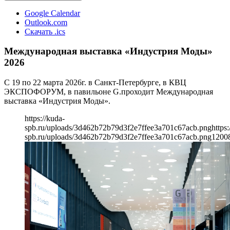
Google Calendar
Outlook.com
Скачать .ics
Международная выставка «Индустрия Моды»
2026
С 19 по 22 марта 2026г. в Санкт-Петербурге, в КВЦ
ЭКСПОФОРУМ, в павильоне G.проходит Международная
выставка «Индустрия Моды».
https://kuda-
spb.ru/uploads/3d462b72b79d3f2e7ffee3a701c67acb.png
https:
spb.ru/uploads/3d462b72b79d3f2e7ffee3a701c67acb.png
1200