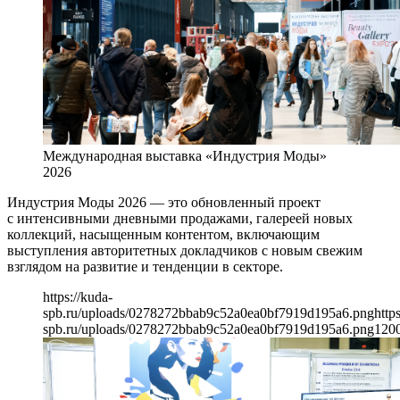
Международная выставка «Индустрия Моды»
2026
Индустрия Моды 2026 — это обновленный проект
с интенсивными дневными продажами, галереей новых
коллекций, насыщенным контентом, включающим
выступления авторитетных докладчиков с новым свежим
взглядом на развитие и тенденции в секторе.
https://kuda-
spb.ru/uploads/0278272bbab9c52a0ea0bf7919d195a6.png
http
spb.ru/uploads/0278272bbab9c52a0ea0bf7919d195a6.png
120