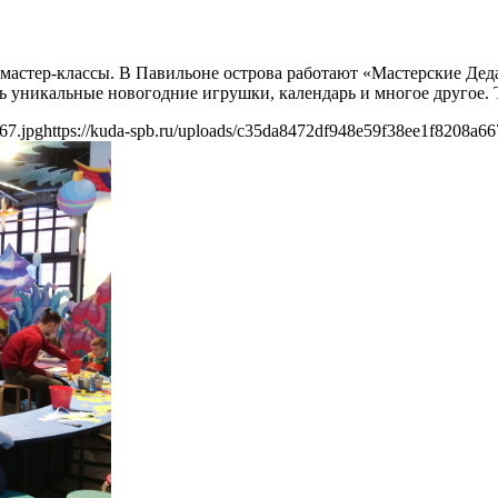
6
на мастер-классы. В Павильоне острова работают «Мастерские Д
ать уникальные новогодние игрушки, календарь и многое другое.
67.jpg
https://kuda-spb.ru/uploads/c35da8472df948e59f38ee1f8208a66