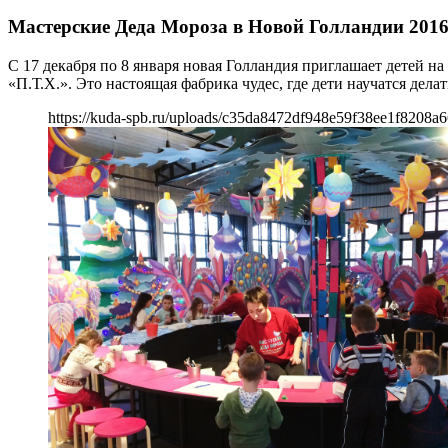
Мастерские Деда Мороза в Новой Голландии 201
С 17 декабря по 8 января новая Голландия приглашает детей 
«П.Т.Х.». Это настоящая фабрика чудес, где дети научатся дел
https://kuda-spb.ru/uploads/c35da8472df948e59f38ee1f8208a6