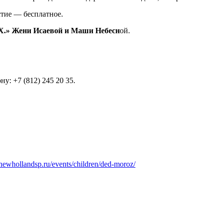
стие — бесплатное.
.Х.» Жени Исаевой и Маши Небесн
ой.
у: +7 (812) 245 20 35.
newhollandsp.ru/events/children/ded-moroz/