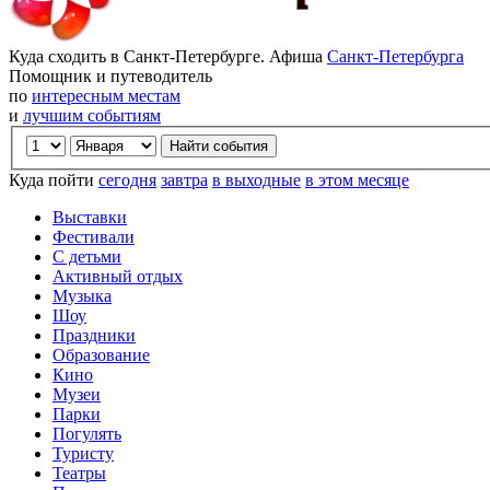
Куда сходить в Санкт-Петербурге. Афиша
Санкт-Петербурга
Помощник и путеводитель
по
интересным местам
и
лучшим событиям
Куда пойти
сегодня
завтра
в выходные
в этом месяце
Выставки
Фестивали
С детьми
Активный отдых
Музыка
Шоу
Праздники
Образование
Кино
Музеи
Парки
Погулять
Туристу
Театры