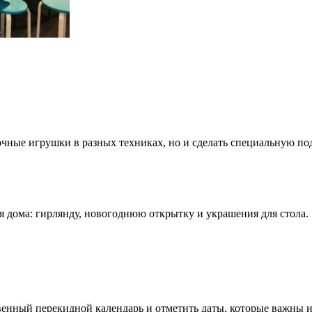
лочные игрушки в разных техниках, но и сделать специальную по
ля дома: гирлянду, новогоднюю открытку и украшения для стола.
венный перекидной календарь и отметить даты, которые важны и