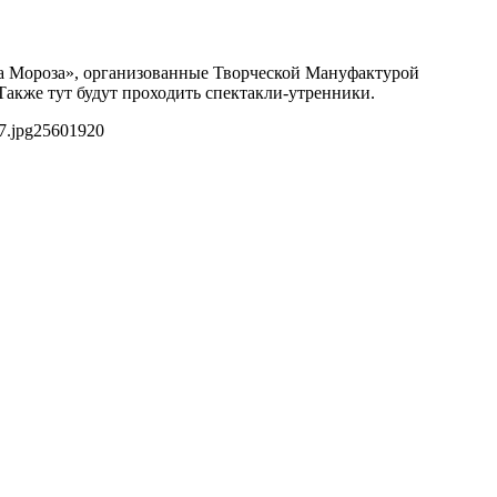
еда Мороза», организованные Творческой Мануфактурой
 Также тут будут проходить спектакли-утренники.
7.jpg
2560
1920