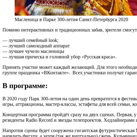
Масленица в Парке 300-летия Санкт-Петербурга 2020
Помимо интерактивных и традиционных забав, зрители смогут 
— лучший семейный look;
— лучший самоходный аппарат
— лучшее чучело масленицы
— лучшая прическа и головной убор «Русская краса».
Принять участие может каждый желающий. Для этого необходим
группе праздника «ВКонтакте». Всех участники получат гара
В программе:
В 2020 году Парк 300-летия на один день превратится в фест
игры, аттракционы, мастер-классы, эстафеты для всей семьи, ко
Концертная программа пройдёт сразу на двух сценах. Первая, у
резиденты Radio Record и звезды телепроектов. Хедлайнерами 
Напротив сцены будет сооружена гигантская футуристическа
нарядить фигуру, а затем (так же виртуально) сжечь. Кульмина