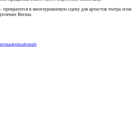
ревратится в многоуровневую сцену для артистов театра огня
тупление Весны.
om/maslenitsafestspb