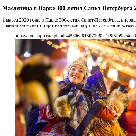
Масленица в Парке 300-летия Санкт-Петербурга 
1 марта 2020 года, в Парке 300-летия Санкт-Петербурга, впер
грандиозное свето-пиротехническое шоу и выступление всеми 
https://kuda-spb.ru/uploads/48306a615070062a1f8f5fb9ac4def