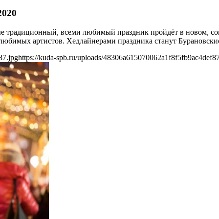
2020
вые традиционный, всеми любимый праздник пройдёт в новом, со
любимых артистов. Хедлайнерами праздника станут Бурановские 
87.jpg
https://kuda-spb.ru/uploads/48306a615070062a1f8f5fb9ac4def87