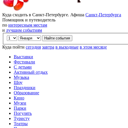
Куда сходить в Санкт-Петербурге. Афиша
Санкт-Петербурга
Помощник и путеводитель
по
интересным местам
и
лучшим событиям
Куда пойти
сегодня
завтра
в выходные
в этом месяце
Выставки
Фестивали
С детьми
Активный отдых
Музыка
Шоу
Праздники
Образование
Кино
Музеи
Парки
Погулять
Туристу
Театры