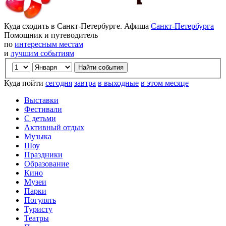
Куда сходить в Санкт-Петербурге. Афиша
Санкт-Петербурга
Помощник и путеводитель
по
интересным местам
и
лучшим событиям
Куда пойти
сегодня
завтра
в выходные
в этом месяце
Выставки
Фестивали
С детьми
Активный отдых
Музыка
Шоу
Праздники
Образование
Кино
Музеи
Парки
Погулять
Туристу
Театры