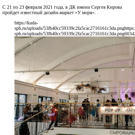
С 21 по 23 февраля 2021 года, в ДК имени Сергея Кирова
пройдет известный дизайн-маркет «У моря».
https://kuda-
spb.ru/uploads/53fb40cc59339c2fa5cac2716161c3da.png
https
spb.ru/uploads/53fb40cc59339c2fa5cac2716161c3da.png
603
4