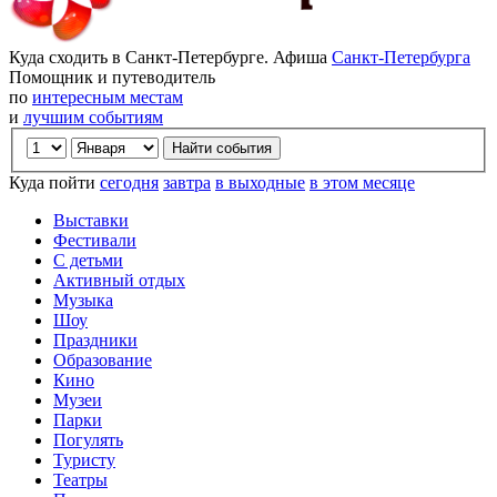
Куда сходить в Санкт-Петербурге. Афиша
Санкт-Петербурга
Помощник и путеводитель
по
интересным местам
и
лучшим событиям
Куда пойти
сегодня
завтра
в выходные
в этом месяце
Выставки
Фестивали
С детьми
Активный отдых
Музыка
Шоу
Праздники
Образование
Кино
Музеи
Парки
Погулять
Туристу
Театры