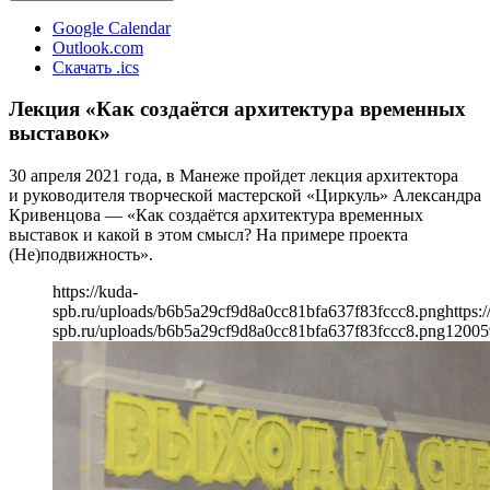
Google Calendar
Outlook.com
Скачать .ics
Лекция «Как создаётся архитектура временных
выставок»
30 апреля 2021 года, в Манеже пройдет лекция архитектора
и руководителя творческой мастерской «Циркуль» Александра
Кривенцова — «Как создаётся архитектура временных
выставок и какой в этом смысл? На примере проекта
(Не)подвижность».
https://kuda-
spb.ru/uploads/b6b5a29cf9d8a0cc81bfa637f83fccc8.png
https:
spb.ru/uploads/b6b5a29cf9d8a0cc81bfa637f83fccc8.png
1200
5