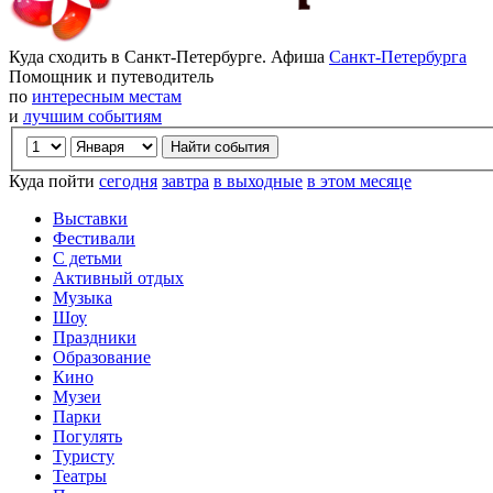
Куда сходить в Санкт-Петербурге. Афиша
Санкт-Петербурга
Помощник и путеводитель
по
интересным местам
и
лучшим событиям
Куда пойти
сегодня
завтра
в выходные
в этом месяце
Выставки
Фестивали
С детьми
Активный отдых
Музыка
Шоу
Праздники
Образование
Кино
Музеи
Парки
Погулять
Туристу
Театры