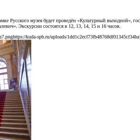
мке Русского музея будет проведён «Культурный выходной», гос
ич». Экскурсии состоятся в 12, 13, 14, 15 и 16 часов.
a7.png
https://kuda-spb.ru/uploads/1dd1c2ecf73fb48768df01345cf34ba