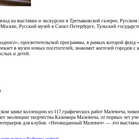
од на выставки и экскурсии в Третьяковской галерее, Русском 
в Москве, Русский музей в Санкт-Петербурге, Тульский государ
дного», просветительской программы, в рамках которой фонд «
екает в музеи новых посетителей, знакомит жителей городов с 
ослых и детей.
)
ком замке коллекцию из 117 графических работ Малевича, нико
ет эволюцию творчества Казимира Малевича, от первых лет уч
интерьеров для клубов. «Неожиданный Малевич» — это выставка д
useum.ru/news/kulturny-output/