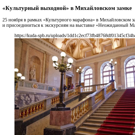
«Культурный выходной» в Михайловском замке
25 ноября в рамках «Культурного марафона» в Михайловском за
и присоединиться к экскурсиям на выставке «Неожиданный Малев
https://kuda-spb.ru/uploads/1dd1c2ecf73fb48768df01345cf34b