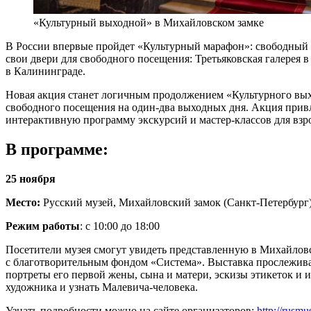
«Культурный выходной» в Михайловском замке
В России впервые пройдет «Культурный марафон»: свободный вх
свои двери для свободного посещения: Третьяковская галерея 
в Калининграде.
Новая акция станет логичным продолжением «Культурного выхо
свободного посещения на один-два выходных дня. Акция привл
интерактивную программу экскурсий и мастер-классов для взр
В программе:
25 ноября
Место:
Русский музей, Михайловский замок (Санкт-Петербург
Режим работы
: с 10:00 до 18:00
Посетители музея смогут увидеть представленную в Михайловс
с благотворительным фондом «Система». Выставка прослежива
портреты его первой жены, сына и матери, эскизы этикеток и 
художника и узнать Малевича-человека.
Узнать подробности можно на сайте организаторов:
http://rusm