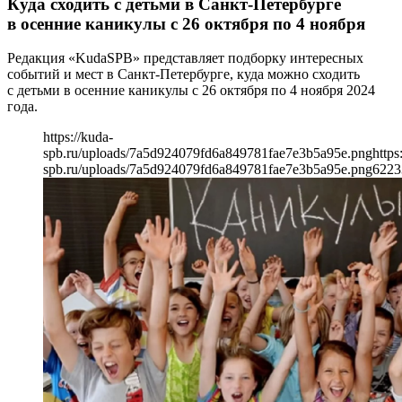
Куда сходить с детьми в Санкт-Петербурге
в осенние каникулы с 26 октября по 4 ноября
Редакция «KudaSPB» представляет подборку интересных
событий и мест в Санкт-Петербурге, куда можно сходить
с детьми в осенние каникулы с 26 октября по 4 ноября 2024
года.
https://kuda-
spb.ru/uploads/7a5d924079fd6a849781fae7e3b5a95e.png
https
spb.ru/uploads/7a5d924079fd6a849781fae7e3b5a95e.png
622
3