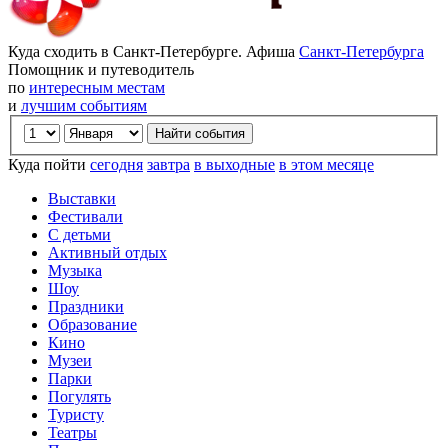
Куда сходить в Санкт-Петербурге. Афиша
Санкт-Петербурга
Помощник и путеводитель
по
интересным местам
и
лучшим событиям
Куда пойти
сегодня
завтра
в выходные
в этом месяце
Выставки
Фестивали
С детьми
Активный отдых
Музыка
Шоу
Праздники
Образование
Кино
Музеи
Парки
Погулять
Туристу
Театры