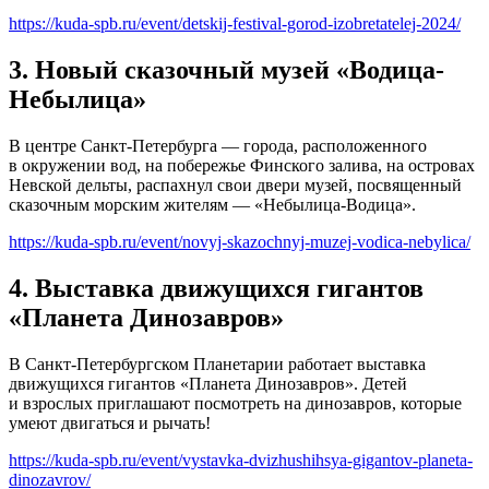
https://kuda-spb.ru/event/detskij-festival-gorod-izobretatelej-2024/
3. Новый сказочный музей «Водица-
Небылица»
В центре Санкт-Петербурга — города, расположенного
в окружении вод, на побережье Финского залива, на островах
Невской дельты, распахнул свои двери музей, посвященный
сказочным морским жителям — «Небылица-Водица».
https://kuda-spb.ru/event/novyj-skazochnyj-muzej-vodica-nebylica/
4. Выставка движущихся гигантов
«Планета Динозавров»
В Санкт-Петербургском Планетарии работает выставка
движущихся гигантов «Планета Динозавров». Детей
и взрослых приглашают посмотреть на динозавров, которые
умеют двигаться и рычать!
https://kuda-spb.ru/event/vystavka-dvizhushihsya-gigantov-planeta-
dinozavrov/