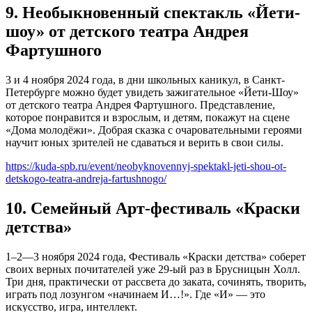
9. Необыкновенный спектакль «Йети-
шоу» от детского театра Андрея
Фартушного
3 и 4 ноября 2024 года, в дни школьных каникул, в Санкт-
Петербурге можно будет увидеть зажигательное «Йети-Шоу»
от детского театра Андрея Фартушного. Представление,
которое понравится и взрослым, и детям, покажут на сцене
«Дома молодёжи». Добрая сказка с очаровательными героями
научит юных зрителей не сдаваться и верить в свои силы.
https://kuda-spb.ru/event/neobyknovennyj-spektakl-jeti-shou-ot-
detskogo-teatra-andreja-fartushnogo/
10. Семейный Арт-фестиваль «Краски
детства»
1–2—3 ноября 2024 года, Фестиваль «Краски детства» соберет
своих верных почитателей уже 29-ый раз в Брусницын Холл.
Три дня, практически от рассвета до заката, сочинять, творить,
играть под лозунгом «начинаем И…!». Где «И» — это
искусство, игра, интеллект.