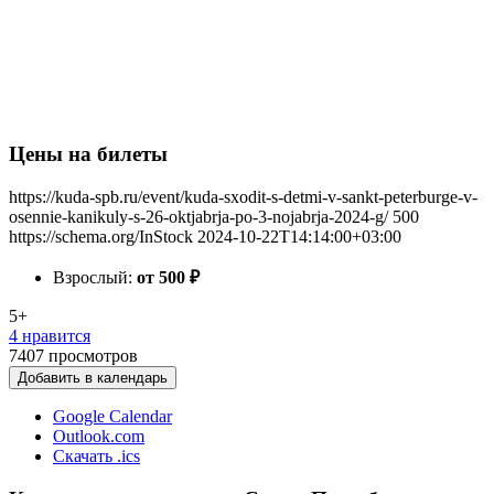
Цены на билеты
https://kuda-spb.ru/event/kuda-sxodit-s-detmi-v-sankt-peterburge-v-
osennie-kanikuly-s-26-oktjabrja-po-3-nojabrja-2024-g/
500
https://schema.org/InStock
2024-10-22T14:14:00+03:00
Взрослый:
от 500
₽
5+
4 нравится
7407
просмотров
Добавить в календарь
Google Calendar
Outlook.com
Скачать .ics