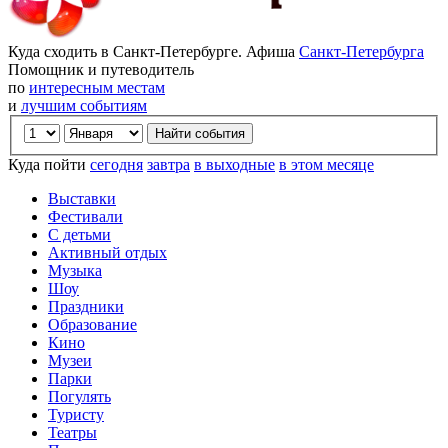
Куда сходить в Санкт-Петербурге. Афиша
Санкт-Петербурга
Помощник и путеводитель
по
интересным местам
и
лучшим событиям
Куда пойти
сегодня
завтра
в выходные
в этом месяце
Выставки
Фестивали
С детьми
Активный отдых
Музыка
Шоу
Праздники
Образование
Кино
Музеи
Парки
Погулять
Туристу
Театры