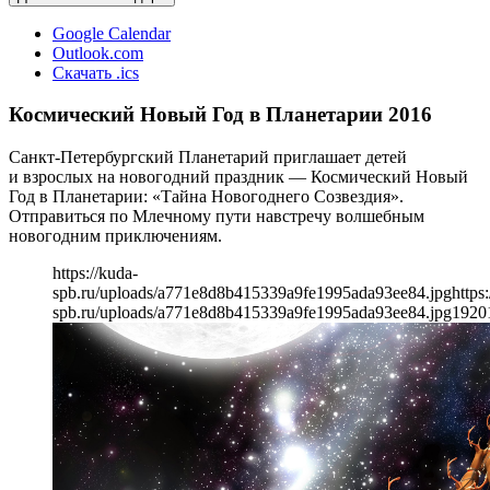
Google Calendar
Outlook.com
Скачать .ics
Космический Новый Год в Планетарии 2016
Санкт-Петербургский Планетарий приглашает детей
и взрослых на новогодний праздник — Космический Новый
Год в Планетарии: «Тайна Новогоднего Созвездия».
Отправиться по Млечному пути навстречу волшебным
новогодним приключениям.
https://kuda-
spb.ru/uploads/a771e8d8b415339a9fe1995ada93ee84.jpg
https
spb.ru/uploads/a771e8d8b415339a9fe1995ada93ee84.jpg
1920