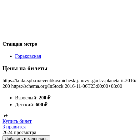
Станция метро
Горьковская
Цены на билеты
https://kuda-spb.ru/event/kosmicheskij-novyj-god-v-planetarii-2016/
200
https://schema.org/InStock
2016-11-06T23:00:00+03:00
Взрослый:
200
₽
Детский:
600
₽
5+
Купить билет
3 нравится
2624
просмотра
Добавить в календарь