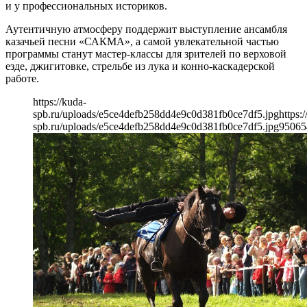
и у профессиональных историков.
Аутентичную атмосферу поддержит выступление ансамбля
казачьей песни «САКМА», а самой увлекательной частью
программы станут мастер-классы для зрителей по верховой
езде, джигитовке, стрельбе из лука и конно-каскадерской
работе.
https://kuda-
spb.ru/uploads/e5ce4defb258dd4e9c0d381fb0ce7df5.jpg
https:
spb.ru/uploads/e5ce4defb258dd4e9c0d381fb0ce7df5.jpg
950
65