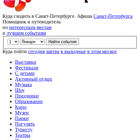
Куда сходить в Санкт-Петербурге. Афиша
Санкт-Петербурга
Помощник и путеводитель
по
интересным местам
и
лучшим событиям
Куда пойти
сегодня
завтра
в выходные
в этом месяце
Выставки
Фестивали
С детьми
Активный отдых
Музыка
Шоу
Праздники
Образование
Кино
Музеи
Парки
Погулять
Туристу
Театры