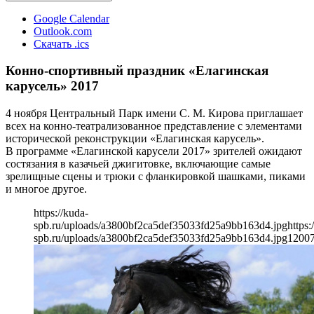
Google Calendar
Outlook.com
Скачать .ics
Конно-спортивный праздник «Елагинская
карусель» 2017
4 ноября Центральный Парк имени С. М. Кирова приглашает
всех на конно-театрализованное представление с элементами
исторической реконструкции «Елагинская карусель».
В программе «Елагинской карусели 2017» зрителей ожидают
состязания в казачьей джигитовке, включающие самые
зрелищные сцены и трюки с фланкировкой шашками, пиками
и многое другое.
https://kuda-
spb.ru/uploads/a3800bf2ca5def35033fd25a9bb163d4.jpg
https:
spb.ru/uploads/a3800bf2ca5def35033fd25a9bb163d4.jpg
1200