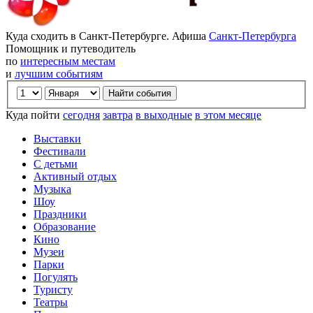
Куда сходить в Санкт-Петербурге. Афиша
Санкт-Петербурга
Помощник и путеводитель
по
интересным местам
и
лучшим событиям
Куда пойти
сегодня
завтра
в выходные
в этом месяце
Выставки
Фестивали
С детьми
Активный отдых
Музыка
Шоу
Праздники
Образование
Кино
Музеи
Парки
Погулять
Туристу
Театры