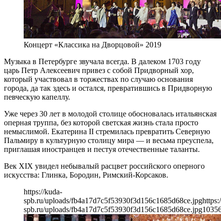
Концерт «Классика на Дворцовой» 2019
Музыка в Петербурге звучала всегда. В далеком 1703 году
царь Петр Алексеевич привез с собой Придворный хор,
который участвовал в торжествах по случаю основания
города, да так здесь и остался, превратившись в Придворную
певческую капеллу.
Уже через 30 лет в молодой столице обосновалась итальянская
оперная труппа, без которой светская жизнь стала просто
немыслимой. Екатерина II стремилась превратить Северную
Пальмиру в культурную столицу мира — и весьма преуспела,
приглашая иностранцев и пестуя отечественные таланты.
Век XIX увидел небывалый расцвет российского оперного
искусства: Глинка, Бородин, Римский-Корсаков.
https://kuda-
spb.ru/uploads/fb4a17d7c5f53930f3d156c1685d68ce.jpg
https:
spb.ru/uploads/fb4a17d7c5f53930f3d156c1685d68ce.jpg
1035