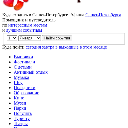
Куда сходить в Санкт-Петербурге. Афиша
Санкт-Петербурга
Помощник и путеводитель
по
интересным местам
и
лучшим событиям
Куда пойти
сегодня
завтра
в выходные
в этом месяце
Выставки
Фестивали
С детьми
Активный отдых
Музыка
Шоу
Праздники
Образование
Кино
Музеи
Парки
Погулять
Туристу
Театры