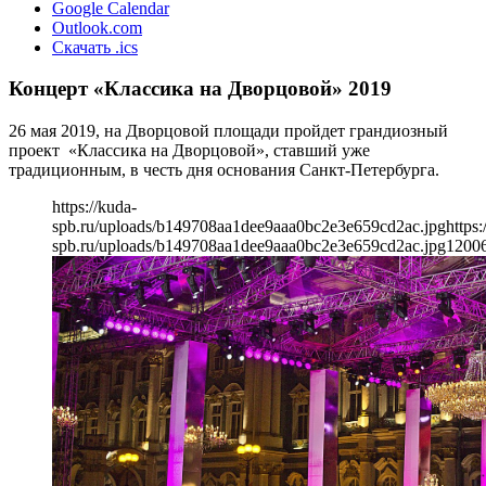
Google Calendar
Outlook.com
Скачать .ics
Концерт «Классика на Дворцовой» 2019
26 мая 2019, на Дворцовой площади пройдет грандиозный
проект «Классика на Дворцовой», ставший уже
традиционным, в честь дня основания Санкт-Петербурга.
https://kuda-
spb.ru/uploads/b149708aa1dee9aaa0bc2e3e659cd2ac.jpg
https:
spb.ru/uploads/b149708aa1dee9aaa0bc2e3e659cd2ac.jpg
1200