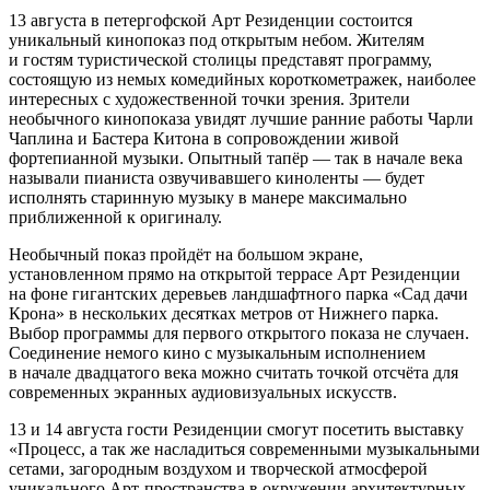
13 августа в петергофской Арт Резиденции состоится
уникальный кинопоказ под открытым небом. Жителям
и гостям туристической столицы представят программу,
состоящую из немых комедийных короткометражек, наиболее
интересных с художественной точки зрения. Зрители
необычного кинопоказа увидят лучшие ранние работы Чарли
Чаплина и Бастера Китона в сопровождении живой
фортепианной музыки. Опытный тапёр — так в начале века
называли пианиста озвучивавшего киноленты — будет
исполнять старинную музыку в манере максимально
приближенной к оригиналу.
Необычный показ пройдёт на большом экране,
установленном прямо на открытой террасе Арт Резиденции
на фоне гигантских деревьев ландшафтного парка «Сад дачи
Крона» в нескольких десятках метров от Нижнего парка.
Выбор программы для первого открытого показа не случаен.
Соединение немого кино с музыкальным исполнением
в начале двадцатого века можно считать точкой отсчёта для
современных экранных аудиовизуальных искусств.
13 и 14 августа гости Резиденции смогут посетить выставку
«Процесс, а так же насладиться современными музыкальными
сетами, загородным воздухом и творческой атмосферой
уникального Арт-пространства в окружении архитектурных