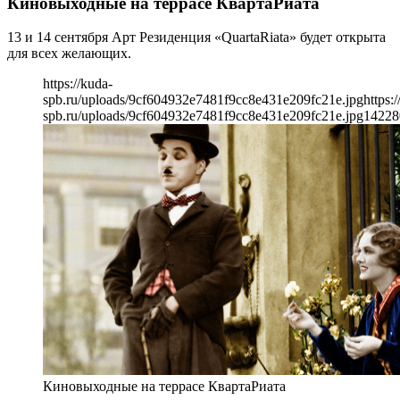
Киновыходные на террасе КвартаРиата
13 и 14 сентября Арт Резиденция «QuartaRiata» будет открыта
для всех желающих.
https://kuda-
spb.ru/uploads/9cf604932e7481f9cc8e431e209fc21e.jpg
https:
spb.ru/uploads/9cf604932e7481f9cc8e431e209fc21e.jpg
1422
8
Киновыходные на террасе КвартаРиата