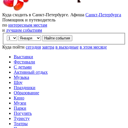
Куда сходить в Санкт-Петербурге. Афиша
Санкт-Петербурга
Помощник и путеводитель
по
интересным местам
и
лучшим событиям
Куда пойти
сегодня
завтра
в выходные
в этом месяце
Выставки
Фестивали
С детьми
Активный отдых
Музыка
Шоу
Праздники
Образование
Кино
Музеи
Парки
Погулять
Туристу
Театры