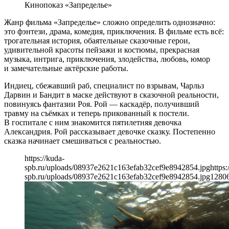
Кинопоказ «Запределье»
Жанр фильма «Запределье» сложно определить однозначно:
это фэнтези, драма, комедия, приключения. В фильме есть всё:
трогательная история, обаятельные сказочные герои,
удивительной красоты пейзажи и костюмы, прекрасная
музыка, интрига, приключения, злодейства, любовь, юмор
и замечательные актёрские работы.
Индиец, сбежавший раб, специалист по взрывам, Чарльз
Дарвин и Бандит в маске действуют в сказочной реальности,
повинуясь фантазии Роя. Рой — каскадёр, получивший
травму на съёмках и теперь прикованный к постели.
В госпитале с ним знакомится пятилетняя девочка
Александрия. Рой рассказывает девочке сказку. Постепенно
сказка начинает смешиваться с реальностью.
https://kuda-
spb.ru/uploads/08937e2621c163efab32cef9e8942854.jpg
https:
spb.ru/uploads/08937e2621c163efab32cef9e8942854.jpg
1280