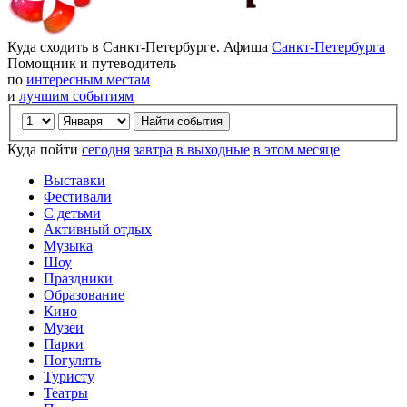
Куда сходить в Санкт-Петербурге. Афиша
Санкт-Петербурга
Помощник и путеводитель
по
интересным местам
и
лучшим событиям
Куда пойти
сегодня
завтра
в выходные
в этом месяце
Выставки
Фестивали
С детьми
Активный отдых
Музыка
Шоу
Праздники
Образование
Кино
Музеи
Парки
Погулять
Туристу
Театры