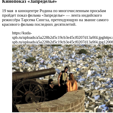
Кинопоказ «Запределье»
19 мая в киноцентре Родина по многочисленным просьбам
пройдет показ фильма «Запределье» — лента индийского
режиссёра Тарсема Сингха, претендующую на звание самого
красивого фильма последних десятилетий.
https://kuda-
spb.ru/uploads/a5a228b2d5c19cb3e45cf0207d13a9f4.jpg
https:
spb.ru/uploads/a5a228b2d5c19cb3e45cf0207d13a9f4.jpg
1200