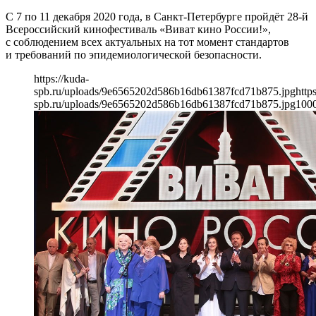
С 7 по 11 декабря 2020 года, в Санкт-Петербурге пройдёт 28-й
Всероссийский кинофестиваль «Виват кино России!»,
с соблюдением всех актуальных на тот момент стандартов
и требований по эпидемиологической безопасности.
https://kuda-
spb.ru/uploads/9e6565202d586b16db61387fcd71b875.jpg
http
spb.ru/uploads/9e6565202d586b16db61387fcd71b875.jpg
100