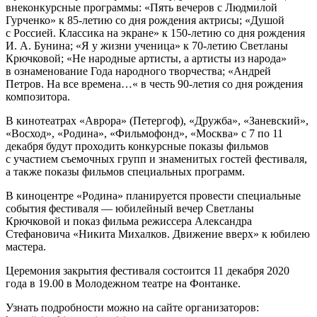
внеконкурсные программы: «Пять вечеров с Людмилой
Гурченко» к 85-летию со дня рождения актрисы; «Душой
с Россией. Классика на экране» к 150-летию со дня рождения
И. А. Бунина; «Я у жизни ученица» к 70-летию Светланы
Крючковой; «Не народные артисты, а артисты из народа»
в ознаменование Года народного творчества; «Андрей
Петров. На все времена…« в честь 90-летия со дня рождения
композитора.
В кинотеатрах «Аврора» (Петергоф), «Дружба», «Заневский»,
«Восход», «Родина», «Фильмофонд», «Москва» с 7 по 11
декабря будут проходить конкурсные показы фильмов
с участием съемочных групп и знаменитых гостей фестиваля,
а также показы фильмов специальных программ.
В киноцентре «Родина» планируется провести специальные
события фестиваля — юбилейный вечер Светланы
Крючковой и показ фильма режиссера Александра
Стефановича «Никита Михалков. Движение вверх» к юбилею
мастера.
Церемония закрытия фестиваля состоится 11 декабря 2020
года в 19.00 в Молодежном театре на Фонтанке.
Узнать подробности можно на сайте организаторов: