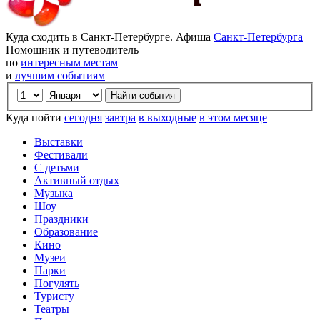
Куда сходить в Санкт-Петербурге. Афиша
Санкт-Петербурга
Помощник и путеводитель
по
интересным местам
и
лучшим событиям
Куда пойти
сегодня
завтра
в выходные
в этом месяце
Выставки
Фестивали
С детьми
Активный отдых
Музыка
Шоу
Праздники
Образование
Кино
Музеи
Парки
Погулять
Туристу
Театры