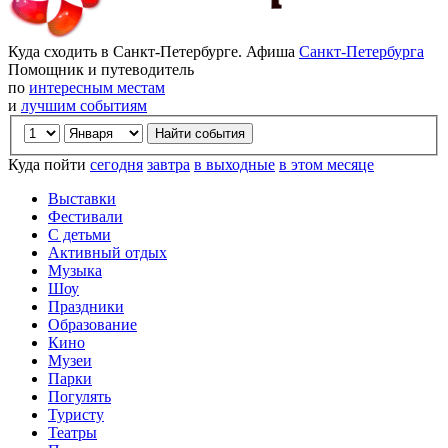
Куда сходить в Санкт-Петербурге. Афиша
Санкт-Петербурга
Помощник и путеводитель
по
интересным местам
и
лучшим событиям
Куда пойти
сегодня
завтра
в выходные
в этом месяце
Выставки
Фестивали
С детьми
Активный отдых
Музыка
Шоу
Праздники
Образование
Кино
Музеи
Парки
Погулять
Туристу
Театры