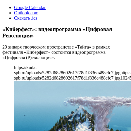
Google Calendar
Outlook.com
Скачать .ics
«Киберфест»: видеопрограмма «Цифровая
Революция»
29 января творческом пространстве «Тайга» в рамках
фестиваля «Киберфест» состоится видеопрограмма
«Цифровая (Р)еволюция».
https://kuda-
spb.ru/uploads/5282d6828692617f78d1f836e488efc7.jpg
https:
spb.ru/uploads/5282d6828692617f78d1f836e488efc7.jpg
1024