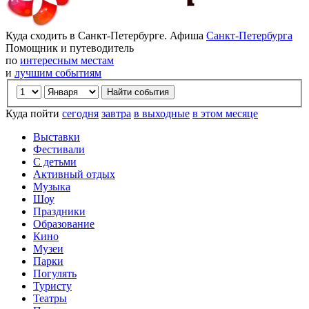
Куда сходить в Санкт-Петербурге. Афиша
Санкт-Петербурга
Помощник и путеводитель
по
интересным местам
и
лучшим событиям
Куда пойти
сегодня
завтра
в выходные
в этом месяце
Выставки
Фестивали
С детьми
Активный отдых
Музыка
Шоу
Праздники
Образование
Кино
Музеи
Парки
Погулять
Туристу
Театры