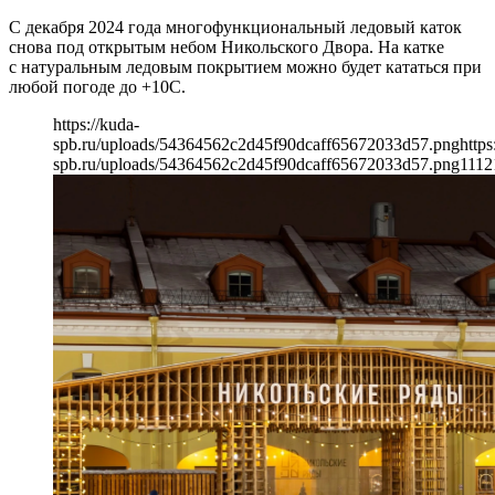
С декабря 2024 года многофункциональный ледовый каток
снова под открытым небом Никольского Двора. На катке
с натуральным ледовым покрытием можно будет кататься при
любой погоде до +10С.
https://kuda-
spb.ru/uploads/54364562c2d45f90dcaff65672033d57.png
https
spb.ru/uploads/54364562c2d45f90dcaff65672033d57.png
1112