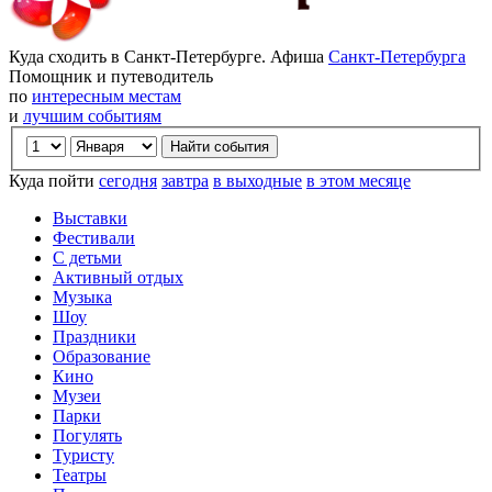
Куда сходить в Санкт-Петербурге. Афиша
Санкт-Петербурга
Помощник и путеводитель
по
интересным местам
и
лучшим событиям
Куда пойти
сегодня
завтра
в выходные
в этом месяце
Выставки
Фестивали
С детьми
Активный отдых
Музыка
Шоу
Праздники
Образование
Кино
Музеи
Парки
Погулять
Туристу
Театры