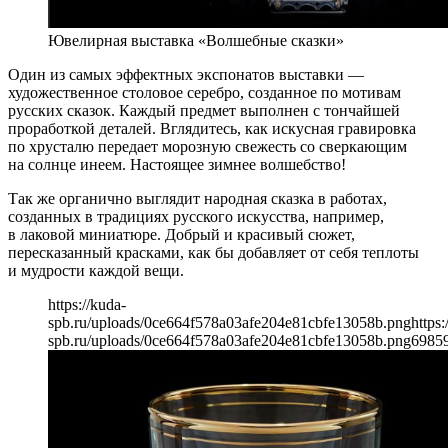
Ювелирная выставка «Волшебные сказки»
Один из самых эффектных экспонатов выставки —
художественное столовое серебро, созданное по мотивам
русских сказок. Каждый предмет выполнен с тончайшей
проработкой деталей. Вглядитесь, как искусная гравировка
по хрусталю передает морозную свежесть со сверкающим
на солнце инеем. Настоящее зимнее волшебство!
Так же органично выглядит народная сказка в работах,
созданных в традициях русского искусства, например,
в лаковой миниатюре. Добрый и красивый сюжет,
пересказанный красками, как бы добавляет от себя теплоты
и мудрости каждой вещи.
https://kuda-
spb.ru/uploads/0ce664f578a03afe204e81cbfe13058b.png
https:
spb.ru/uploads/0ce664f578a03afe204e81cbfe13058b.png
698
5