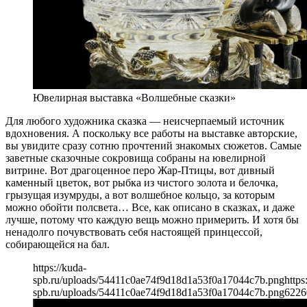
Ювелирная выставка «Волшебные сказки»
Для любого художника сказка — неисчерпаемый источник
вдохновения. А поскольку все работы на выставке авторские,
вы увидите сразу сотню прочтений знакомых сюжетов. Самые
заветные сказочные сокровища собраны на ювелирной
витрине. Вот драгоценное перо Жар-Птицы, вот дивный
каменный цветок, вот рыбка из чистого золота и белочка,
грызущая изумруды, а вот волшебное кольцо, за которым
можно обойти полсвета… Все, как описано в сказках, и даже
лучше, потому что каждую вещь можно примерить. И хотя бы
ненадолго почувствовать себя настоящей принцессой,
собирающейся на бал.
https://kuda-
spb.ru/uploads/54411c0ae74f9d18d1a53f0a17044c7b.png
https
spb.ru/uploads/54411c0ae74f9d18d1a53f0a17044c7b.png
622
6