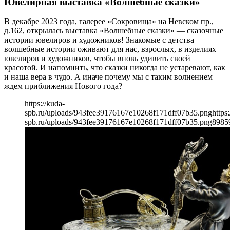
Ювелирная выставка «Волшебные сказки»
В декабре 2023 года, галерее «Сокровища» на Невском пр.,
д.162, открылась выставка «Волшебные сказки» — сказочные
истории ювелиров и художников! Знакомые с детства
волшебные истории оживают для нас, взрослых, в изделиях
ювелиров и художников, чтобы вновь удивить своей
красотой. И напомнить, что сказки никогда не устаревают, как
и наша вера в чудо. А иначе почему мы с таким волнением
ждем приближения Нового года?
https://kuda-
spb.ru/uploads/943fee39176167e10268f171dff07b35.png
https
spb.ru/uploads/943fee39176167e10268f171dff07b35.png
898
5