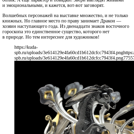
и эмоциональными, и кажется, вот-вот заговорят.
Волшебных персонажей на выставке множество, и не только
книжных. Но главное место по праву занимает Дракон —
хозяин наступающего года. Из двенадцати знаков восточного
гороскопа это единственное существо, которого нет
в природе. Но тем интереснее для художников!
https://kuda-
spb.ru/uploads/3e614129e4fa60cd1b612dcfcc7943f4.png
https:
spb.ru/uploads/3e614129e4fa60cd1b612dcfcc7943f4.png
775
5