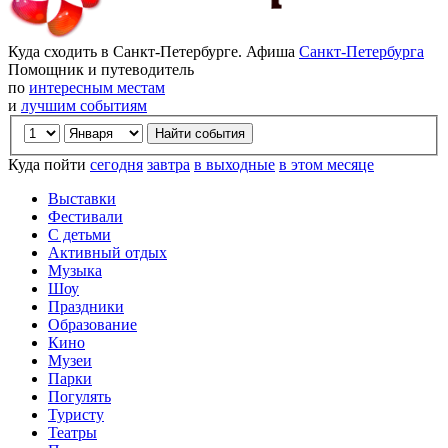
Куда сходить в Санкт-Петербурге. Афиша
Санкт-Петербурга
Помощник и путеводитель
по
интересным местам
и
лучшим событиям
Куда пойти
сегодня
завтра
в выходные
в этом месяце
Выставки
Фестивали
С детьми
Активный отдых
Музыка
Шоу
Праздники
Образование
Кино
Музеи
Парки
Погулять
Туристу
Театры