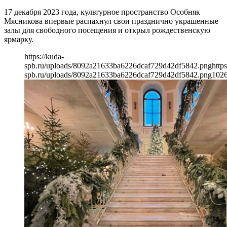
17 декабря 2023 года, культурное пространство Особняк
Мясникова впервые распахнул свои празднично украшенные
залы для свободного посещения и открыл рождественскую
ярмарку.
https://kuda-
spb.ru/uploads/8092a21633ba6226dcaf729d42df5842.png
https
spb.ru/uploads/8092a21633ba6226dcaf729d42df5842.png
102