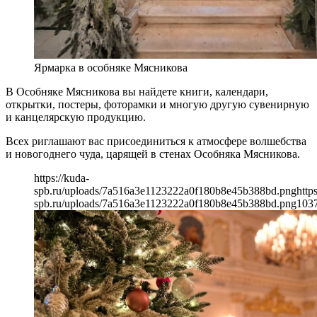
Ярмарка в особняке Мясникова
В Особняке Мясникова вы найдете книги, календари,
открытки, постеры, фоторамки и многую другую сувенирную
и канцелярскую продукцию.
Всех риглашают вас присоединиться к атмосфере волшебства
и новогоднего чуда, царящей в стенах Особняка Мясникова.
https://kuda-
spb.ru/uploads/7a516a3e1123222a0f180b8e45b388bd.png
http
spb.ru/uploads/7a516a3e1123222a0f180b8e45b388bd.png
103