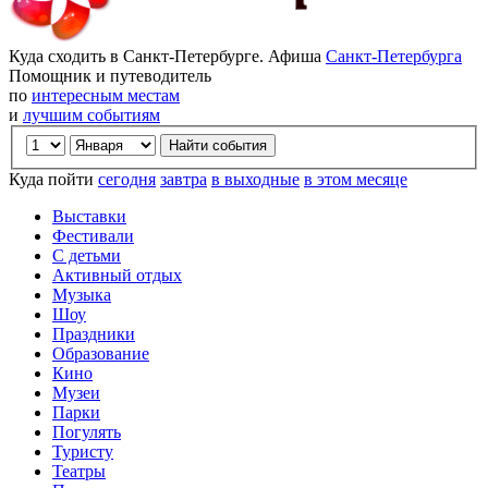
Куда сходить в Санкт-Петербурге. Афиша
Санкт-Петербурга
Помощник и путеводитель
по
интересным местам
и
лучшим событиям
Куда пойти
сегодня
завтра
в выходные
в этом месяце
Выставки
Фестивали
С детьми
Активный отдых
Музыка
Шоу
Праздники
Образование
Кино
Музеи
Парки
Погулять
Туристу
Театры