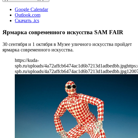
Google Calendar
Outlook.com
Скачать .ics
Ярмарка современного искусства SAM FAIR
30 сентября и 1 октября в Музее уличного искусства пройдет
ярмарка современного искусства.
https://kuda-
spb.ru/uploads/4a72affcb6474ac1d6b7213d1adbedbb.jpg
https:
spb.ru/uploads/4a72affcb6474ac1d6b7213d1adbedbb.jpg
1200