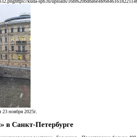
b32.png
https://kuda-spb.ru/uploads/16bf620bd8a6e4fe6846161822114
 23 ноября 2025г.
» в Санкт-Петербурге