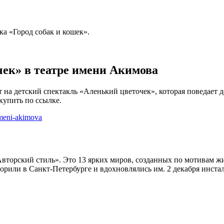
ка «Город собак и кошек».
чек» в театре имени Акимова
а детский спектакль «Аленький цветочек», которая поведает детя
 купить по ссылке.
-imeni-akimova
торский стиль». Это 13 ярких миров, созданных по мотивам жиз
орили в Санкт-Петербурге и вдохновлялись им. 2 декабря инста