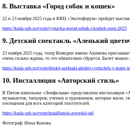
8. Выставка «Город собак и кошек»
22 и 23 ноября 2025 года в КВЦ «Экспофорум» пройдет выстав
https://kuda-spb.ru/event/vystavka-gorod-sobak-i-koshek-osen-2025
9. Детский спектакль «Аленький цвето
23 ноября 2025 года, театр Комедии имени Акимова приглашает н
очень сильно ждешь, то это обязательно сбудется. Билет можно
https://kuda-spb.ru/event/detskij-spektakl-alenkij-cvetochek-v-teatre
10. Инсталляция «Авторский стиль»
В Пятом павильоне «Ленфильма» представлена инсталляция «Ав
музыкантов, танцоров, ученых и художников, которые жили, тв
посещения для всех категорий посетителей.
https://kuda-spb.ru/event/installjatsija-avtorskij-stil
Фотограф: Инна Конова