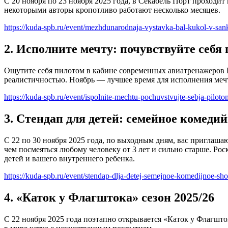
С 20 ноября по 23 ноября 2025 года, в Секабель Порт проходи
некоторыми авторы кропотливо работают несколько месяцев.
https://kuda-spb.ru/event/mezhdunarodnaja-vystavka-bal-kukol-v-san
2. Исполните мечту: почувствуйте себя
Ощутите себя пилотом в кабине современных авиатренажеров 
реалистичностью. Ноябрь — лучшее время для исполнения меч
https://kuda-spb.ru/event/ispolnite-mechtu-pochuvstvujte-sebja-pilot
3. Стендап для детей: семейное комеди
С 22 по 30 ноября 2025 года, по выходным дням, вас приглаша
чем посмеяться любому человеку от 3 лет и сильно старше. Р
детей и вашего внутреннего ребенка.
https://kuda-spb.ru/event/stendap-dlja-detej-semejnoe-komedijnoe-s
4. «Каток у Флагштока» сезон 2025/26
С 22 ноября 2025 года поэтапно открывается «Каток у Флагшток