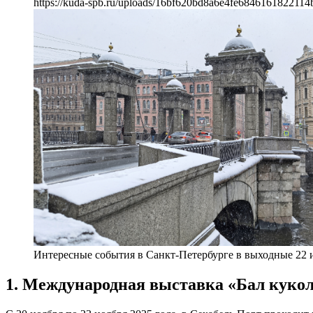
https://kuda-spb.ru/uploads/16bf620bd8a6e4fe6846161822114
Интересные события в Санкт-Петербурге в выходные 22 и
1. Международная выставка «Бал кукол