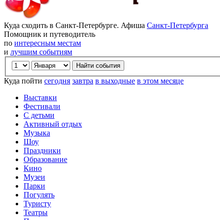
Куда сходить в Санкт-Петербурге. Афиша
Санкт-Петербурга
Помощник и путеводитель
по
интересным местам
и
лучшим событиям
Куда пойти
сегодня
завтра
в выходные
в этом месяце
Выставки
Фестивали
С детьми
Активный отдых
Музыка
Шоу
Праздники
Образование
Кино
Музеи
Парки
Погулять
Туристу
Театры