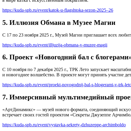
в мире катка с искусственным покрытием.
https://kuda-spb.ru/event/katok-u-flagshtoka-sezon-2025–26
5. Иллюзия Обмана в Музее Магии
С 17 по 23 ноября 2025 г., Музей Магии приглашает всех люби
https://kuda-spb.ru/event/illjuzija-obmana-v-muzee-magii
6. Проект «Новогодний бал с блогерам
С 10 ноября по 7 декабря 2025 г., ТРК Лето запускает масшта
и новогоднее волшебство. В проекте могут принять участие дети
https://kuda-spb.ru/event/proekt-novogodnij-bal-s-blogerami-v-trk-let
7. Иммерсивный мультимедийный прое
«‎АртДинамикс» — музей нового формата, соединяющий искусс
встречает своих гостей проектом ‎«‎Секреты Джузеппе Арчимбо
https://kuda-spb.ru/event/vystavka-sekrety-dzhuzeppe-archimboldo