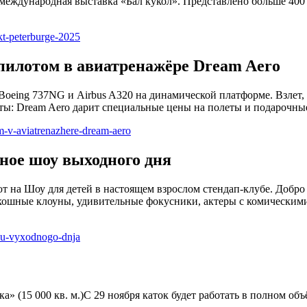
т международная выставка «Бал кукол». Представлено больше 400
kt-peterburge-2025
 пилотом в авиатренажёре Dream Aero
Boeing 737NG и Airbus A320 на динамической платформе. Взлет
ты: Dream Aero дарит специальные цены на полеты и подарочны
om-v-aviatrenazhere-dream-aero
йное шоу выходного дня
ют на Шоу для детей в настоящем взрослом стендап-клубе. Добро
оскошные клоуны, удивительные фокусники, актеры с комически
hou-vyxodnogo-dnja
а» (15 000 кв. м.)С 29 ноября каток будет работать в полном об