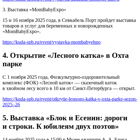
3. Выставка «MomBabyExpo»
15 и 16 ноября 2025 года, в Севкабель Порт пройдет выставка
товаров и услуг для беременных и новорожденных
«MomBabyExpo».
https://kuda-spb.ru/event/vystavka-mombabyehpo
4. Открытие «Лесного катка» в Охта
парке
С 1 ноября 2025 года, Физкультурно-оздоровительный
комплекс (ФОК) «Лесной каток» — сказочный каток
в хвойном лесу всего в 10 км от Санкт-Петербурга — открыт.
https://kuda-spb.ru/event/otkrytie-lesnogo-katka-v-oxta-parke-sezon-
2025–26
5. Выставка «Блок и Есенин: дороги
и строки. К юбилеям двух поэтов»
14 ноября 2025 года в 15:00 в Музее-квартире А. А. Блока