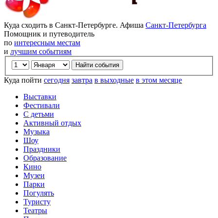
Куда сходить в Санкт-Петербурге. Афиша
Санкт-Петербурга
Помощник и путеводитель
по
интересным местам
и
лучшим событиям
Куда пойти
сегодня
завтра
в выходные
в этом месяце
Выставки
Фестивали
С детьми
Активный отдых
Музыка
Шоу
Праздники
Образование
Кино
Музеи
Парки
Погулять
Туристу
Театры