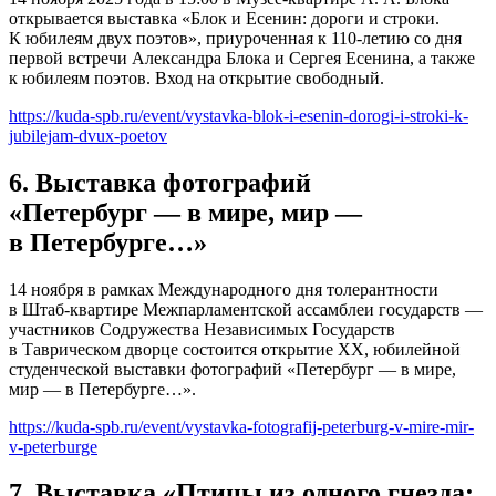
открывается выставка «Блок и Есенин: дороги и строки.
К юбилеям двух поэтов», приуроченная к 110-летию со дня
первой встречи Александра Блока и Сергея Есенина, а также
к юбилеям поэтов. Вход на открытие свободный.
https://kuda-spb.ru/event/vystavka-blok-i-esenin-dorogi-i-stroki-k-
jubilejam-dvux-poetov
6. Выставка фотографий
«Петербург — в мире, мир —
в Петербурге…»
14 ноября в рамках Международного дня толерантности
в Штаб‑квартире Межпарламентской ассамблеи государств —
участников Содружества Независимых Государств
в Таврическом дворце состоится открытие XX, юбилейной
студенческой выставки фотографий «Петербург — в мире,
мир — в Петербурге…».
https://kuda-spb.ru/event/vystavka-fotografij-peterburg-v-mire-mir-
v-peterburge
7. Выставка «Птицы из одного гнезда: