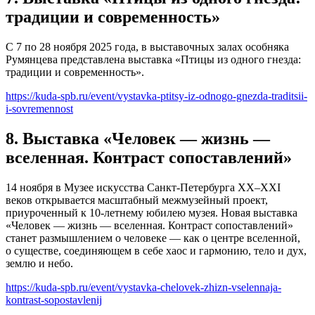
традиции и современность»
С 7 по 28 ноября 2025 года, в выставочных залах особняка
Румянцева представлена выставка «Птицы из одного гнезда:
традиции и современность».
https://kuda-spb.ru/event/vystavka-ptitsy-iz-odnogo-gnezda-traditsii-
i-sovremennost
8. Выставка «Человек — жизнь —
вселенная. Контраст сопоставлений»
14 ноября в Музее искусства Санкт-Петербурга XX–XXI
веков открывается масштабный межмузейный проект,
приуроченный к 10-летнему юбилею музея. Новая выставка
«Человек — жизнь — вселенная. Контраст сопоставлений»
станет размышлением о человеке — как о центре вселенной,
о существе, соединяющем в себе хаос и гармонию, тело и дух,
землю и небо.
https://kuda-spb.ru/event/vystavka-chelovek-zhizn-vselennaja-
kontrast-sopostavlenij