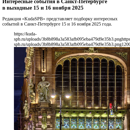
Интересные события в Санкт-Петербурге
в выходные 15 и 16 ноября 2025
Редакция «KudaSPB» представляет подборку интересных
событий в Санкт-Петербурге 15 и 16 ноября 2025 года.
https://kuda-
spb.ru/uploads/3b8b898a3a583afb095eba479d9e35b3.png
http
spb.ru/uploads/3b8b898a3a583afb095eba479d9e35b3.png
120