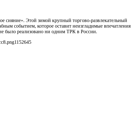
ное сияние». Этой зимой крупный торгово-развлекательный
абным событием, которое оставит неизгладимые впечатления
 не было реализовано ни одним ТРК в России.
cc8.png
1152
645