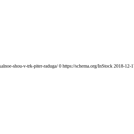
alnoe-shou-v-trk-piter-raduga/
0
https://schema.org/InStock
2018-12-1