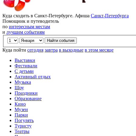
Куда сходить в Санкт-Петербурге. Афиша
Санкт-Петербурга
Помощник и путеводитель
по
интересным местам
и
лучшим событиям
Куда пойти
сегодня
завтра
в выходные
в этом месяце
Выставки
Фестивали
С детьми
Активный отдых
Музыка
Шоу
Праздники
Образование
Кино
Музеи
Парки
Погулять
Туристу
Театры