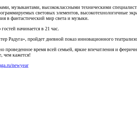
орами, музыкантами, высококлассными техническими специалис
рограммируемых световых элементов, высокотехнологичные экр
ия в фантастический мир света и музыки.
 гостей начинается в 21 час.
итер Радуга», пройдет дневной показ инновационного театрализ
о проведенное время всей семьей, яркие впечатления и феерич
, чем кажется!
duga.ru/newyear