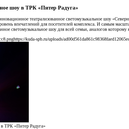
ное шоу в ТРК «Питер Радуга»
 инновационное театрализованное светомузыкальное шоу «Север
уровень впечатлений для посетителей комплекса. И самым масшт
ванное светомузыкальное шоу для всей семьи, аналогов которому
cc8.png
https://kuda-spb.ru/uploads/ad00d561da861c98368faed12065e
 в ТРК «Питер Радуга»