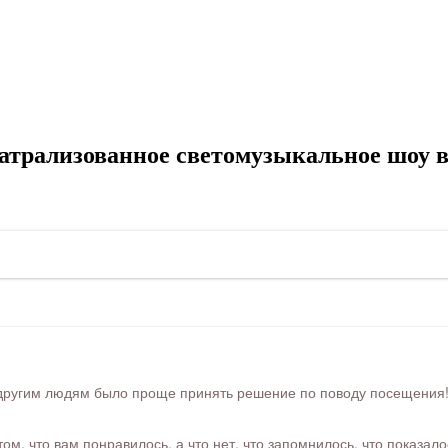
атрализованное светомузыкальное шоу в
ругим людям было проще принять решение по поводу посещения! Ра
м, что вам понравилось, а что нет, что запомнилось, что показал