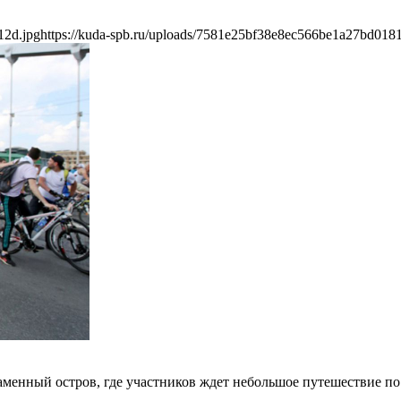
12d.jpg
https://kuda-spb.ru/uploads/7581e25bf38e8ec566be1a27bd018
 Каменный остров, где участников ждет небольшое путешествие п