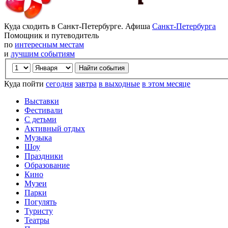
Куда сходить в Санкт-Петербурге. Афиша
Санкт-Петербурга
Помощник и путеводитель
по
интересным местам
и
лучшим событиям
Куда пойти
сегодня
завтра
в выходные
в этом месяце
Выставки
Фестивали
С детьми
Активный отдых
Музыка
Шоу
Праздники
Образование
Кино
Музеи
Парки
Погулять
Туристу
Театры