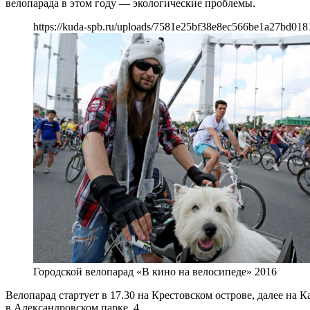
велопарада в этом году — экологические проблемы.
https://kuda-spb.ru/uploads/7581e25bf38e8ec566be1a27bd018
Городской велопарад «В кино на велосипеде» 2016
Велопарад стартует в 17.30 на Крестовском острове, далее на
в Александровском парке, 4.