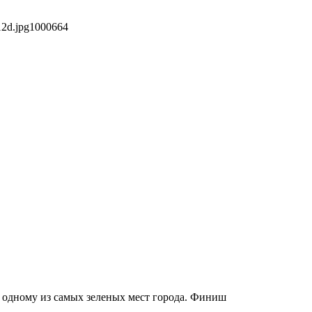
12d.jpg
1000
664
о одному из самых зеленых мест города. Финиш