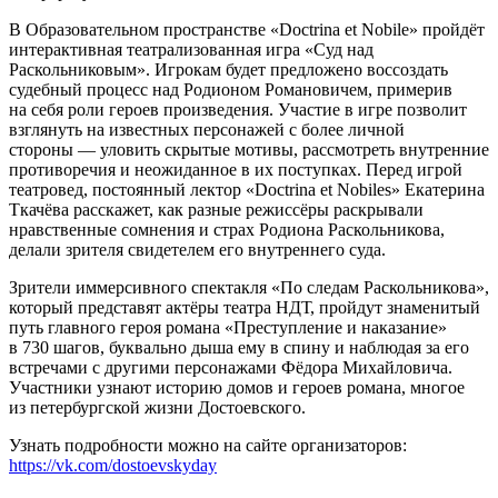
В Образовательном пространстве «Doctrina et Nobile» пройдёт
интерактивная театрализованная игра «Суд над
Раскольниковым». Игрокам будет предложено воссоздать
судебный процесс над Родионом Романовичем, примерив
на себя роли героев произведения. Участие в игре позволит
взглянуть на известных персонажей с более личной
стороны — уловить скрытые мотивы, рассмотреть внутренние
противоречия и неожиданное в их поступках. Перед игрой
театровед, постоянный лектор «Doctrina et Nobiles» Екатерина
Ткачёва расскажет, как разные режиссёры раскрывали
нравственные сомнения и страх Родиона Раскольникова,
делали зрителя свидетелем его внутреннего суда.
Зрители иммерсивного спектакля «По следам Раскольникова»,
который представят актёры театра НДТ, пройдут знаменитый
путь главного героя романа «Преступление и наказание»
в 730 шагов, буквально дыша ему в спину и наблюдая за его
встречами с другими персонажами Фёдора Михайловича.
Участники узнают историю домов и героев романа, многое
из петербургской жизни Достоевского.
Узнать подробности можно на сайте организаторов:
https://vk.com/dostoevskyday