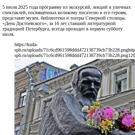
5 июля 2025 года программу из экскурсий, лекций и уличных
спектаклей, посвящённых великому писателю и его героям,
представят музеи, библиотеки и театры Северной столицы.
«День Достоевского», за 16 лет ставший литературной
традицией Петербурга, всегда проходит в первую субботу
июля.
https://kuda-
spb.ru/uploads/71c6cd961598ddd472138739cb73b228.png
htt
spb.ru/uploads/71c6cd961598ddd472138739cb73b228.png
12