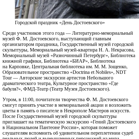
Городской праздник «День Достоевского»
Среди участников этого года — Литературно-мемориальный
музей Ф. М. Достоевского, выступающий главным
организатором праздника, Государственный музей городской
скульптуры, Мемориальный музей-квартира Н. А. Некрасова,
Мемориальный музей «Разночинный Петербург», Библиотека
книжной графики, Библиотека «БИАР», Библиотека
на Карповке, Центральная библиотека им. М. М. Зощенко,
Образовательное пространство «Doctrina et Nobiles», NDT
Tour — Авторские экскурсии артистов Небольшого
драматического театра, Культурное пространство «Где
бабуля?», ФМД-Театр (Театр Музея Достоевского).
Утром, в 11:00, почитатели творчества Ф. М. Достоевского
смогут принять участие в мемориальной акции и возложить
цветы в память о писателе в Некрополе Мастеров искусств.
После Государственный музей городской скульптуры
приглашает на тематическую экскурсию «Гений Достоевского
в Национальном Пантеоне России», которая поможет
слушателям вспомнить об удивительном переплетении судеб
реальных людей и вымышленных персонажей из мира