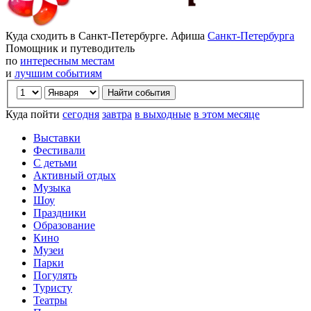
Куда сходить в Санкт-Петербурге. Афиша
Санкт-Петербурга
Помощник и путеводитель
по
интересным местам
и
лучшим событиям
Куда пойти
сегодня
завтра
в выходные
в этом месяце
Выставки
Фестивали
С детьми
Активный отдых
Музыка
Шоу
Праздники
Образование
Кино
Музеи
Парки
Погулять
Туристу
Театры