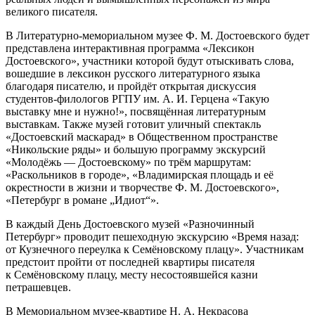
великого писателя.
В Литературно-мемориальном музее Ф. М. Достоевского будет
представлена интерактивная программа «Лексикон
Достоевского», участники которой будут отыскивать слова,
вошедшие в лексикон русского литературного языка
благодаря писателю, и пройдёт открытая дискуссия
студентов-филологов РГПУ им. А. И. Герцена «Такую
выставку мне и нужно!», посвящённая литературным
выставкам. Также музей готовит уличный спектакль
«Достоевский маскарад» в Общественном пространстве
«Никольские ряды» и большую программу экскурсий
«Молодёжь — Достоевскому» по трём маршрутам:
«Раскольников в городе», «Владимирская площадь и её
окрестности в жизни и творчестве Ф. М. Достоевского»,
«Петербург в романе „Идиот“».
В каждый День Достоевского музей «Разночинный
Петербург» проводит пешеходную экскурсию «Время назад:
от Кузнечного переулка к Семёновскому плацу». Участникам
предстоит пройти от последней квартиры писателя
к Семёновскому плацу, месту несостоявшейся казни
петрашевцев.
В Мемориальном музее-квартире Н. А. Некрасова