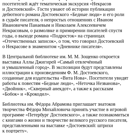
посетителей ждёт тематическая экскурсия «Некрасов
и Достоевский». Гости узнают об истории публикации
дебютного романа Достоевского «Бедные люди» и его роли
в судьбе писателя, о непростых отношениях с Иваном
Ивановичем Панаевым и Николаем Алексеевичем
Некрасовым, о размолвке и примирении писателей спустя
годы, о выходе романа «Подросток» на страницах
«Отечественных записок», о том, что говорил Достоевский
о Некрасове в знаменитом «Дневнике писателя».
В Центральной библиотеке им. М. М. Зощенко откроется
выставка Аллы Джигирей «Самый отвлечённый
и умышленный город». В экспозиции будут представлены
иллюстрации к произведениям Ф. М. Достоевского,
созданные для издательства «Вита Нова». Посетители увидят
работы к повестям «Бедные люди», «Неточка Незванова»,
«Двойник», «Скверный анекдот», а также к рассказам
«Бобок» и «Крокодил».
Библиотека им. Фёдора Абрамова приглашает знатоков
творчества Фёдора Михайловича принять участие в игровой
программе «Петербург Достоевского», а также познакомиться
с книгами о жизни и творчестве великого русского писателя,
представленными на выставке «Достоевский: штрихи
к портрету».