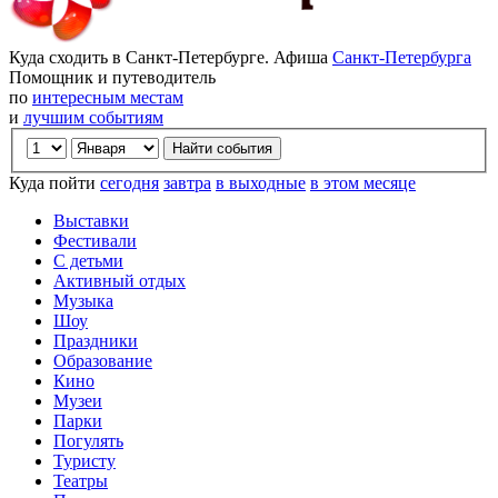
Куда сходить в Санкт-Петербурге. Афиша
Санкт-Петербурга
Помощник и путеводитель
по
интересным местам
и
лучшим событиям
Куда пойти
сегодня
завтра
в выходные
в этом месяце
Выставки
Фестивали
С детьми
Активный отдых
Музыка
Шоу
Праздники
Образование
Кино
Музеи
Парки
Погулять
Туристу
Театры