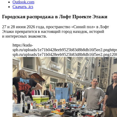
Outlook.com
Скачать .ics
Городская распродажа в Лофт Проекте Этажи
27 и 28 июня 2026 года, пространство «Синий пол» в Лофт
Этажи превратится в настоящий город находок, историй
и интересных знакомств.
https://kuda-
spb.ru/uploads/1e71b0428eeb9525b83d8b8db16f5ee2.png
http
spb.ru/uploads/1e71b0428eeb9525b83d8b8db16f5ee2.png
120