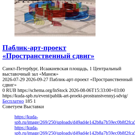
Паблик-арт-проект
«Пространственный сдвиг»
Санкт-Петербург, Исаакиевская площадь, 1
Центральный
выставочный зал «Манеж»
2026-07-29
2026-09-27
Паблик-арт-проект «Пространственный
сдвиг»
0
RUB
https://schema.org/InStock
2026-08-06T15:33:00+03:00
https://kuda-spb.ru/event/pablik-art-proekt-prostranstvennyj-sdvig/
Бесплатно
185
1
Советуем Выставки
https://kuda-
spb.ru/image/269/250/uploads/d49ad4e142b8a7b59ec0b8f2fc
https://kuda-
spb.ru/image/269/250/uploads/d49ad4e142b8a7b59ec0b8f2fc