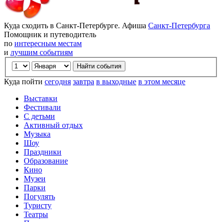
Куда сходить в Санкт-Петербурге. Афиша
Санкт-Петербурга
Помощник и путеводитель
по
интересным местам
и
лучшим событиям
Куда пойти
сегодня
завтра
в выходные
в этом месяце
Выставки
Фестивали
С детьми
Активный отдых
Музыка
Шоу
Праздники
Образование
Кино
Музеи
Парки
Погулять
Туристу
Театры