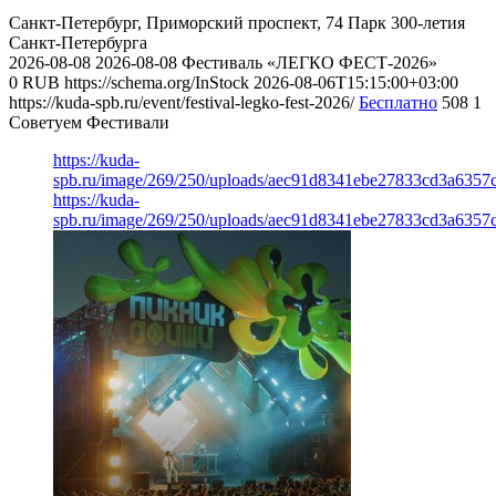
Санкт-Петербург, Приморский проспект, 74
Парк 300-летия
Санкт-Петербурга
2026-08-08
2026-08-08
Фестиваль «ЛЕГКО ФЕСТ-2026»
0
RUB
https://schema.org/InStock
2026-08-06T15:15:00+03:00
https://kuda-spb.ru/event/festival-legko-fest-2026/
Бесплатно
508
1
Советуем Фестивали
https://kuda-
spb.ru/image/269/250/uploads/aec91d8341ebe27833cd3a6357
https://kuda-
spb.ru/image/269/250/uploads/aec91d8341ebe27833cd3a6357