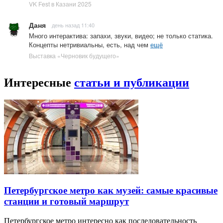
VK Fest в Казани 2025
Даня
день назад 11:40
Много интерактива: запахи, звуки, видео; не только статика.
Концепты нетривиальны, есть, над чем
ещё
Выставка «Черновик будущего»
Интересные
статьи и публикации
Петербургское метро как музей: самые красивые
станции и готовый маршрут
Петербургское метро интересно как последовательность