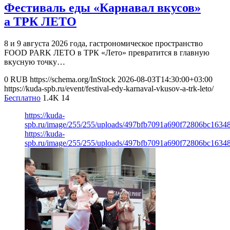
Фестиваль еды «Карнавал вкусов»
а ТРК ЛЕТО
8 и 9 августа 2026 года, гастрономическое пространство
FOOD PARK ЛЕТО в ТРК «Лето» превратится в главную
вкусную точку…
0
RUB
https://schema.org/InStock
2026-08-03T14:30:00+03:00
https://kuda-spb.ru/event/festival-edy-karnaval-vkusov-a-trk-leto/
Бесплатно
1.4K
14
https://kuda-
spb.ru/image/255/255/uploads/497bfb7091a690f72806bc1634
https://kuda-
spb.ru/image/255/255/uploads/497bfb7091a690f72806bc1634