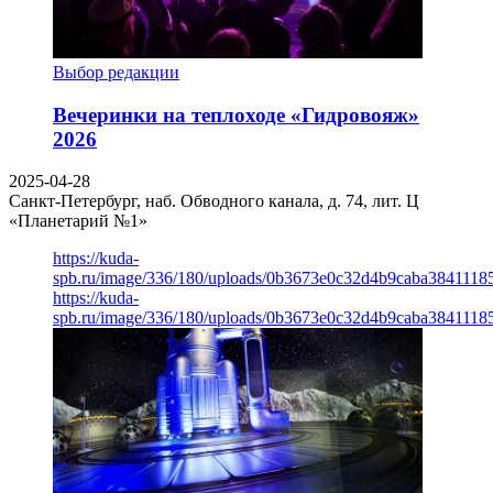
Выбор редакции
Вечеринки на теплоходе «Гидровояж»
2026
2025-04-28
Санкт-Петербург, наб. Обводного канала, д. 74, лит. Ц
«Планетарий №1»
https://kuda-
spb.ru/image/336/180/uploads/0b3673e0c32d4b9caba3841118
https://kuda-
spb.ru/image/336/180/uploads/0b3673e0c32d4b9caba3841118