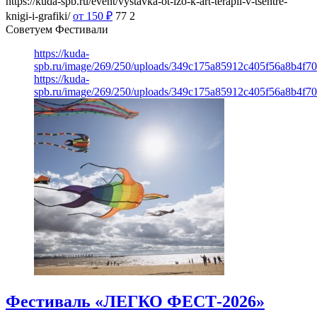
https://kuda-spb.ru/event/vystavka-ot-izo-k-art-terapii-v-tsentre-
knigi-i-grafiki/
от 150
₽
77
2
Советуем Фестивали
https://kuda-
spb.ru/image/269/250/uploads/349c175a85912c405f56a8b4f7
https://kuda-
spb.ru/image/269/250/uploads/349c175a85912c405f56a8b4f7
Фестиваль «ЛЕГКО ФЕСТ-2026»