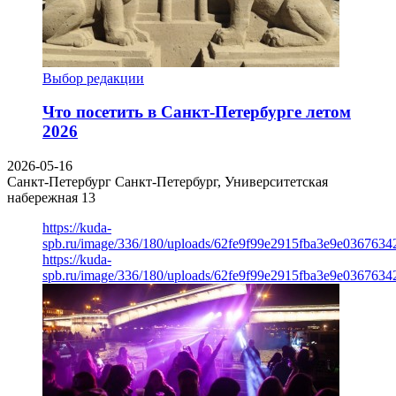
Выбор редакции
Что посетить в Санкт-Петербурге летом
2026
2026-05-16
Санкт-Петербург
Санкт-Петербург, Университетская
набережная 13
https://kuda-
spb.ru/image/336/180/uploads/62fe9f99e2915fba3e9e03676342
https://kuda-
spb.ru/image/336/180/uploads/62fe9f99e2915fba3e9e03676342