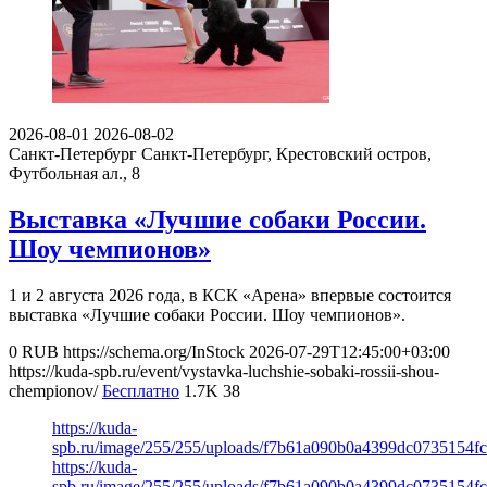
2026-08-01
2026-08-02
Санкт-Петербург
Санкт-Петербург, Крестовский остров,
Футбольная ал., 8
Выставка «Лучшие собаки России.
Шоу чемпионов»
1 и 2 августа 2026 года, в КСК «Арена» впервые состоится
выставка «Лучшие собаки России. Шоу чемпионов».
0
RUB
https://schema.org/InStock
2026-07-29T12:45:00+03:00
https://kuda-spb.ru/event/vystavka-luchshie-sobaki-rossii-shou-
chempionov/
Бесплатно
1.7K
38
https://kuda-
spb.ru/image/255/255/uploads/f7b61a090b0a4399dc0735154fc
https://kuda-
spb.ru/image/255/255/uploads/f7b61a090b0a4399dc0735154fc