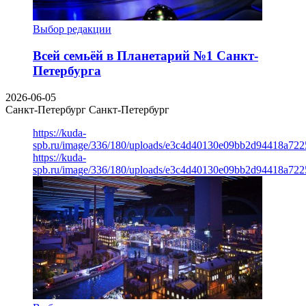
Выбор редакции
Всей семьёй в Планетарий №1 Санкт-
Петербурга
2026-06-05
Санкт-Петербург
Санкт-Петербург
https://kuda-
spb.ru/image/336/180/uploads/e3c4d40130e09bb2d94418a722
https://kuda-
spb.ru/image/336/180/uploads/e3c4d40130e09bb2d94418a722