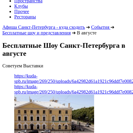
Пространства
Клубы
Прочее
Рестораны
Афиша Санкт-Петербурга - куда сходить
➔
События
➔
Бесплатные шоу и представления
➔
В августе
Бесплатные Шоу Санкт-Петербурга в
августе
Советуем Выставки
https://kuda-
spb.ru/image/269/250/uploads/6a42982d61a1921c96ddf7e008
https://kuda-
spb.ru/image/269/250/uploads/6a42982d61a1921c96ddf7e008