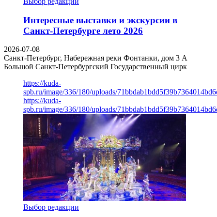
Выбор редакции
Интересные выставки и экскурсии в
Санкт-Петербурге лето 2026
2026-07-08
Санкт-Петербург, Набережная реки Фонтанки, дом 3 А
Большой Санкт-Петербургский Государственный цирк
https://kuda-
spb.ru/image/336/180/uploads/71bbdab1bdd5f39b7364014bd6
https://kuda-
spb.ru/image/336/180/uploads/71bbdab1bdd5f39b7364014bd6
Выбор редакции