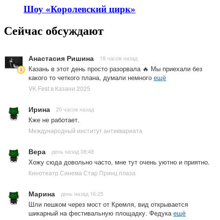
Шоу «Королевский цирк»
Сейчас обсуждают
Анастасия Ришина
18 часов назад
Казань в этот день просто разорвала 🔥 Мы приехали без
какого то четкого плана, думали немного
ещё
VK Fest в Казани 2025
Ирина
20 часов назад
Кже не работает.
Международный институт антиквариата
Вера
день назад 08:48
Хожу сюда довольно часто, мне тут очень уютно и приятно.
Кинотеатр Синема Стар Принц плаза
Марина
день назад 16:25
Шли пешком через мост от Кремля, вид открывается
шикарный на фестивальную площадку. Федука
ещё