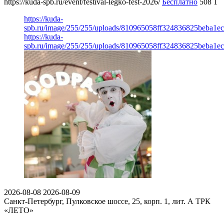
https://kuda-spb.ru/event/festival-legko-fest-2026/
Бесплатно
508
1
https://kuda-
spb.ru/image/255/255/uploads/810965058ff324836825beba1e
https://kuda-
spb.ru/image/255/255/uploads/810965058ff324836825beba1e
2026-08-08
2026-08-09
Санкт-Петербург, Пулковское шоссе, 25, корп. 1, лит. А
ТРК
«ЛЕТО»