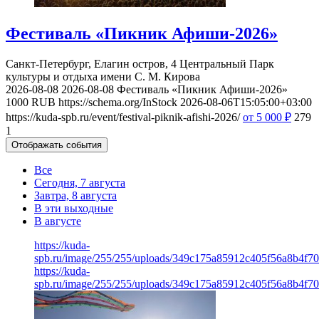
Фестиваль «Пикник Афиши-2026»
Санкт-Петербург, Елагин остров, 4
Центральный Парк
культуры и отдыха имени С. М. Кирова
2026-08-08
2026-08-08
Фестиваль «Пикник Афиши-2026»
1000
RUB
https://schema.org/InStock
2026-08-06T15:05:00+03:00
https://kuda-spb.ru/event/festival-piknik-afishi-2026/
от 5 000
₽
279
1
Отображать события
Все
Сегодня, 7 августа
Завтра, 8 августа
В эти выходные
В августе
https://kuda-
spb.ru/image/255/255/uploads/349c175a85912c405f56a8b4f7
https://kuda-
spb.ru/image/255/255/uploads/349c175a85912c405f56a8b4f7