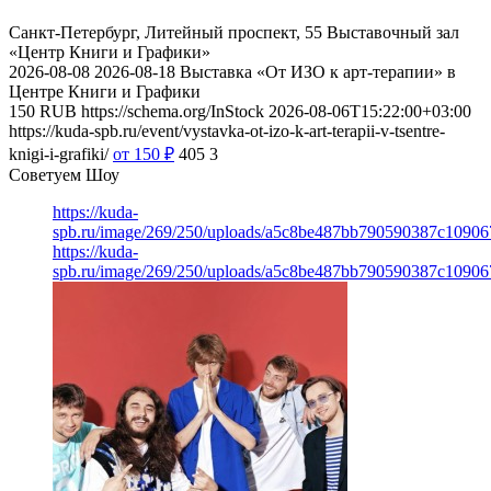
Санкт-Петербург, Литейный проспект, 55
Выставочный зал
«Центр Книги и Графики»
2026-08-08
2026-08-18
Выставка «От ИЗО к арт-терапии» в
Центре Книги и Графики
150
RUB
https://schema.org/InStock
2026-08-06T15:22:00+03:00
https://kuda-spb.ru/event/vystavka-ot-izo-k-art-terapii-v-tsentre-
knigi-i-grafiki/
от 150
₽
405
3
Советуем Шоу
https://kuda-
spb.ru/image/269/250/uploads/a5c8be487bb790590387c1090
https://kuda-
spb.ru/image/269/250/uploads/a5c8be487bb790590387c1090