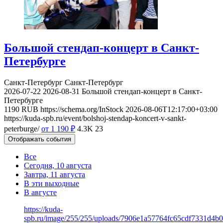
Большой стендап-концерт в Санкт-
Петербурге
Санкт-Петербург
Санкт-Петербург
2026-07-22
2026-08-31
Большой стендап-концерт в Санкт-
Петербурге
1190
RUB
https://schema.org/InStock
2026-08-06T12:17:00+03:00
https://kuda-spb.ru/event/bolshoj-stendap-koncert-v-sankt-
peterburge/
от 1 190
₽
4.3K
23
Отображать события
Все
Сегодня, 10 августа
Завтра, 11 августа
В эти выходные
В августе
https://kuda-
spb.ru/image/255/255/uploads/7906e1a57764fc65cdf7331d4b0