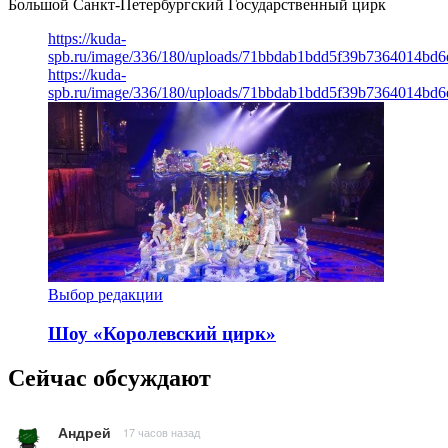
Большой Санкт-Петербургский Государственный цирк
https://kuda-
spb.ru/image/336/180/uploads/71bbdab1bdd5f39b7364014bd6
https://kuda-
spb.ru/image/336/180/uploads/71bbdab1bdd5f39b7364014bd6
Выбор редакции
Шоу «Королевский цирк»
Сейчас обсуждают
Андрей
17 часов назад