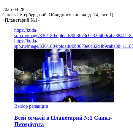
2025-04-28
Санкт-Петербург, наб. Обводного канала, д. 74, лит. Ц
«Планетарий №1»
https://kuda-
spb.ru/image/336/180/uploads/0b3673e0c32d4b9caba3841118
https://kuda-
spb.ru/image/336/180/uploads/0b3673e0c32d4b9caba3841118
Выбор редакции
Всей семьёй в Планетарий №1 Санкт-
Петербурга