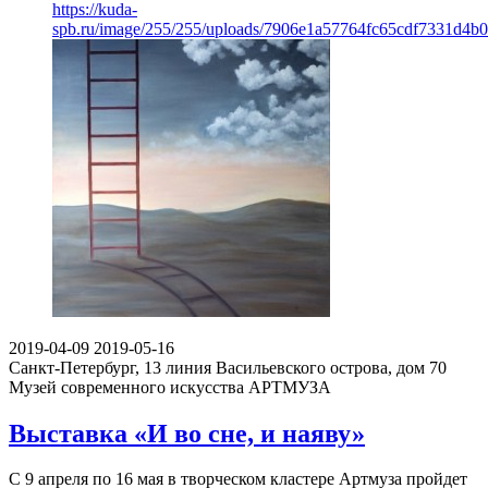
https://kuda-
spb.ru/image/255/255/uploads/7906e1a57764fc65cdf7331d4b0
2019-04-09
2019-05-16
Санкт-Петербург, 13 линия Васильевского острова, дом 70
Музей современного искусства АРТМУЗА
Выставка «И во сне, и наяву»
С 9 апреля по 16 мая в творческом кластере Артмуза пройдет