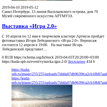
2019-04-10
2019-05-12
Санкт-Петербург, 13 линия Васильевского острова, дом 70
Музей современного искусства АРТМУЗА
Выставка «Игра 2.0»
С 10 апреля по 12 мая в творческом кластере Артмуза пройдет
фотовыставка Игоря Лебединского «Игра 2.0». Вернисаж
состоится 12 апреля в 19:00. На выставке Игорь
Лебединский представит…
0
RUB
https://schema.org/InStock
2019-04-03T20:20:00+03:00
https://kuda-spb.ru/event/vystavka-igra-2-0/
Бесплатно
434
6
https://kuda-
spb.ru/image/255/255/uploads/7ddda07db9639fca2cb18b87aad
https://kuda-
spb.ru/image/255/255/uploads/7ddda07db9639fca2cb18b87aad