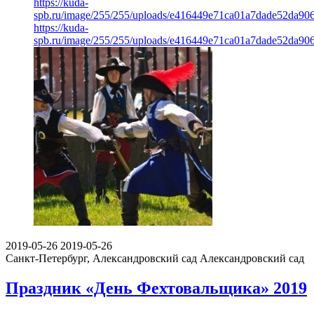
https://kuda-
spb.ru/image/255/255/uploads/e416449e71ca01a7dade52da90
https://kuda-
spb.ru/image/255/255/uploads/e416449e71ca01a7dade52da90
2019-05-26
2019-05-26
Санкт-Петербург, Александровский сад
Александровский сад
Праздник «День Фехтовальщика» 2019