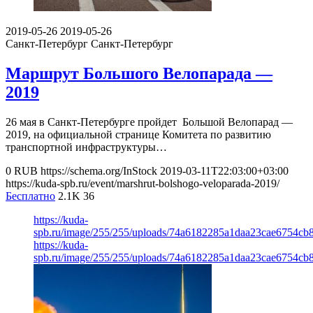
2019-05-26
2019-05-26
Санкт-Петербург
Санкт-Петербург
Маршрут Большого Велопарада —
2019
26 мая в Санкт-Петербурге пройдет Большой Велопарад —
2019, на официальной странице Комитета по развитию
транспортной инфраструктуры…
0
RUB
https://schema.org/InStock
2019-03-11T22:03:00+03:00
https://kuda-spb.ru/event/marshrut-bolshogo-veloparada-2019/
Бесплатно
2.1K
36
https://kuda-
spb.ru/image/255/255/uploads/74a6182285a1daa23cae6754cb8
https://kuda-
spb.ru/image/255/255/uploads/74a6182285a1daa23cae6754cb8