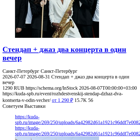
Стендап + джаз два концерта в один
вечер
Санкт-Петербург
Санкт-Петербург
2026-07-07
2026-08-31
Стендап + джаз два концерта в один
вечер
1290
RUB
https://schema.org/InStock
2026-08-07T00:00:00+03:00
https://kuda-spb.ru/event/rozhdestvenskij-stendap-dzhaz-dva-
kontserta-v-odin-vecher/
от 1 290
₽
15.7K
56
Советуем Выставки
https://kuda-
spb.ru/image/269/250/uploads/6a42982d61a1921c96ddf7e008
https://kuda-
spb.ru/image/269/250/uploads/6a42982d61a1921c96ddf7e008