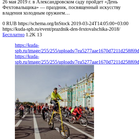
26 мая 2019 г. в Александровском саду пройдет «День
Фехтовальщика» — праздник, посвященный искусству
владения холодным оружием…
0
RUB
https://schema.org/InStock
2019-03-24T14:05:00+03:00
https://kuda-spb.ru/event/prazdnik-den-fextovalschika-2018/
Бесплатно
1.2K
13
https://kuda-
spb.ru/image/255/255/uploads/7ea5277aae1670d7211d258f69
https://kuda-
spb.ru/image/255/255/uploads/7ea5277aae1670d7211d258f69