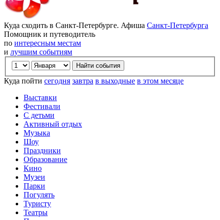
Куда сходить в Санкт-Петербурге. Афиша
Санкт-Петербурга
Помощник и путеводитель
по
интересным местам
и
лучшим событиям
Куда пойти
сегодня
завтра
в выходные
в этом месяце
Выставки
Фестивали
С детьми
Активный отдых
Музыка
Шоу
Праздники
Образование
Кино
Музеи
Парки
Погулять
Туристу
Театры