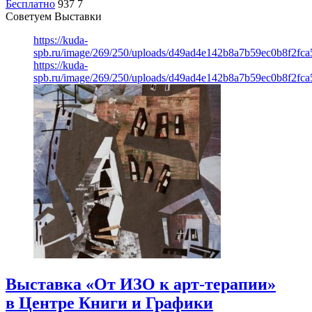
Бесплатно
937
7
Советуем Выставки
https://kuda-
spb.ru/image/269/250/uploads/d49ad4e142b8a7b59ec0b8f2fc
https://kuda-
spb.ru/image/269/250/uploads/d49ad4e142b8a7b59ec0b8f2fc
Выставка «От ИЗО к арт-терапии»
в Центре Книги и Графики