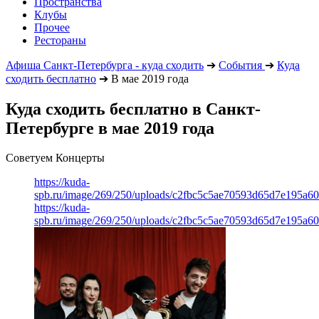
Пространства
Клубы
Прочее
Рестораны
Афиша Санкт-Петербурга - куда сходить
➔
События
➔
Куда
сходить бесплатно
➔
В мае 2019 года
Куда сходить бесплатно в Санкт-
Петербурге в мае 2019 года
Советуем Концерты
https://kuda-
spb.ru/image/269/250/uploads/c2fbc5c5ae70593d65d7e195a6
https://kuda-
spb.ru/image/269/250/uploads/c2fbc5c5ae70593d65d7e195a6