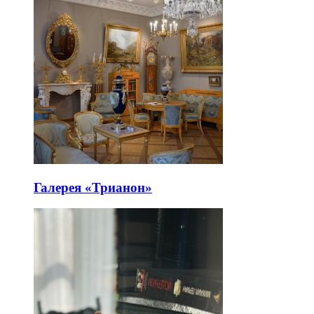
Галерея «Трианон»