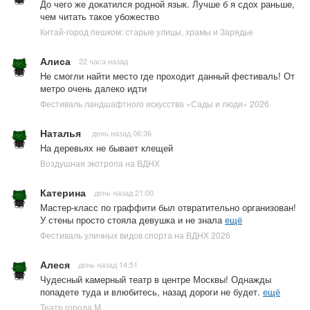
До чего же докатился родной язык. Лучше б я сдох раньше,
чем читать такое убожество
Китай-город пешком: старые улицы, храмы и Зарядье
Алиса
22 часа назад
Не смогли найти место где проходит данный фестиваль! От
метро очень далеко идти
Фестиваль ландшафтного искусства «Сады и люди» 2026
Наталья
день назад 06:36
На деревьях не бывает клещей
Воздушная экотропа на ВДНХ
Катерина
день назад 21:00
Мастер-класс по граффити был отвратительно организован!
У стены просто стояла девушка и не знала
ещё
Фестиваль уличных видов спорта на ВДНХ 2026
Алеся
день назад 14:51
Чудесный камерный театр в центре Москвы! Однажды
попадете туда и влюбитесь, назад дороги не будет.
ещё
Театр города М.