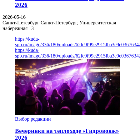
2026
2026-05-16
Санкт-Петербург
Санкт-Петербург, Университетская
набережная 13
https://kuda-
spb.ru/image/336/180/uploads/62fe9f99e2915fba3e9e03676342
https://kuda-
spb.ru/image/336/180/uploads/62fe9f99e2915fba3e9e03676342
Выбор редакции
Вечеринки на теплоходе «Гидровояж»
2026