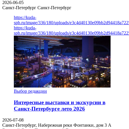
2026-06-05
Санкт-Петербург
Санкт-Петербург
https://kuda-
spb.ru/image/336/180/uploads/e3c4d40130e09bb2d94418a722
https://kuda-
spb.ru/image/336/180/uploads/e3c4d40130e09bb2d94418a722
Выбор редакции
Интересные выставки и экскурсии в
Санкт-Петербурге лето 2026
2026-07-08
Санкт-Петербург, Набережная реки Фонтанки, дом 3 А