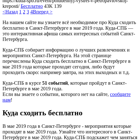
https://kuda-spb.ru/event/poludennyj-vystrel-v-petropavlovskoj-
kreposti/
Бесплатно
43K
139
<Назад
1
2
3
4
Вперед >
На нашем сайте вы узнаете всё необходимое про Куда сходить
бесплатно в Санкт-Петербурге в мае 2019 года. Куда-СПБ —
это интерактивная афиша самых интересных событий Санкт-
Петербурга.
Куда-СПБ собирает информацию о лучших развлечениях и
мероприятих Санкт-Петербурга. На этой странице
перечислены Куда сходить бесплатно в Санкт-Петербурге в
мае 2019 года которые проходят сегодня, либо будут
проходить скоро: например завтра, на этих выходных и т.д.
Куда-СПБ в курсе
51 событий
, которые пройдут в Санкт-
Петербурге в мае 2019 года.
Если вы знаете о событии, которого нет на сайте,
сообщите
нам
!
Куда сходить бесплатно
В мае 2019 года в Санкт-Петербурге - мероприятия которые
проходят в мае 2019 года. Узнайте что интересного в Санкт-
Петербурге в мае 2019 года. Куда-СПБ подскажет чем заняться