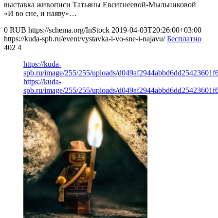
выставка живописи Татьяны Евсигнеевой-Мыльниковой
«И во сне, и наяву»…
0
RUB
https://schema.org/InStock
2019-04-03T20:26:00+03:00
https://kuda-spb.ru/event/vystavka-i-vo-sne-i-najavu/
Бесплатно
402
4
https://kuda-
spb.ru/image/255/255/uploads/d049af2944abbd6dd25423601f6
https://kuda-
spb.ru/image/255/255/uploads/d049af2944abbd6dd25423601f6