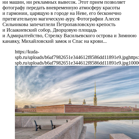
ни машин, ни рекламных вывесок. Этот прием позволяет
фотографу передать вневременную атмосферу красоты
и гармонии, царящую в городе на Неве, его бесконечно
притягательную магическую ауру. Фотографии Алесея
Сильникова запечатлели Петропавловскую крепость
и Исаакиевский собор, Дворцовую площадь
и Адмиралтейство, Стрелку Васильевского острова и Зимнюю
канавку, Михайловский замок и Спас на крови...
https://kuda-
spb.ru/uploads/b6af7982651e344612f8586dd11891e9.jpg
https
spb.ru/uploads/b6af7982651e344612f8586dd11891e9.jpg
1000