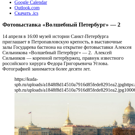
Google Calendar
Outlook.com
Скачать .ics
Фотовыставка «Волшебный Петербург» — 2
14 апреля в 16:00 музей истории Санкт-Петербурга
приглашает в Петропавловскую крепость, в выставочные
залы Государева бастиона на открытие фотовыставки Алексея
Сильникова «Волшебный Петербург» — 2. Алексей
Сильников — коренной петербуржец, правнук известного
российского хирурга Федора Григорьевича Углова.
Фотографией занимается более десяти лет.
https://kuda-
spb.ru/uploads/a1848f8d14510a7916d85fede8291ea2.jpg
https:
spb.ru/uploads/a1848f8d14510a7916d85fede8291ea2.jpg
1000