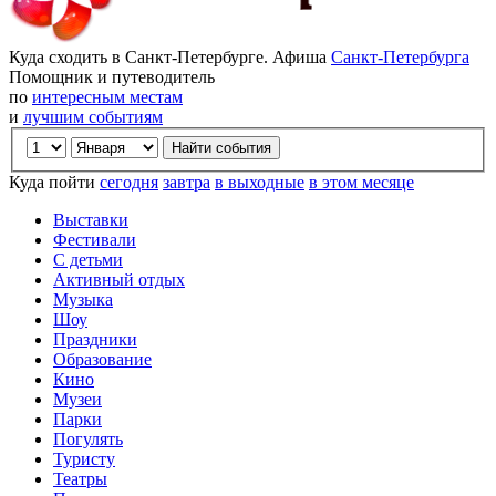
Куда сходить в Санкт-Петербурге. Афиша
Санкт-Петербурга
Помощник и путеводитель
по
интересным местам
и
лучшим событиям
Куда пойти
сегодня
завтра
в выходные
в этом месяце
Выставки
Фестивали
С детьми
Активный отдых
Музыка
Шоу
Праздники
Образование
Кино
Музеи
Парки
Погулять
Туристу
Театры