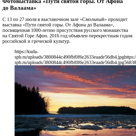
Фотовыставка «Пути святой горы. От Афона
до Валаама»
С 13 по 27 июля в выставочном зале «Смольный» проходит
выставка «Пути святой горы. От Афона до Валаама»,
посвященная 1000-летию присутствия русского монашества
на Святой Горе Афон. 2016 год объявлен перекрестным годом
российской и греческой культур.
https://kuda-
spb.ru/uploads/3800844c490fbf0f6e2633eaade56db4.jpg
https:
spb.ru/uploads/3800844c490fbf0f6e2633eaade56db4.jpg
568
3