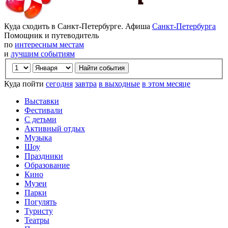
Куда сходить в Санкт-Петербурге. Афиша
Санкт-Петербурга
Помощник и путеводитель
по
интересным местам
и
лучшим событиям
Куда пойти
сегодня
завтра
в выходные
в этом месяце
Выставки
Фестивали
С детьми
Активный отдых
Музыка
Шоу
Праздники
Образование
Кино
Музеи
Парки
Погулять
Туристу
Театры