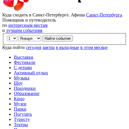
Куда сходить в Санкт-Петербурге. Афиша
Санкт-Петербурга
Помощник и путеводитель
по
интересным местам
и
лучшим событиям
Куда пойти
сегодня
завтра
в выходные
в этом месяце
Выставки
Фестивали
С детьми
Активный отдых
Музыка
Шоу
Праздники
Образование
Кино
Музеи
Парки
Погулять
Туристу
Театры