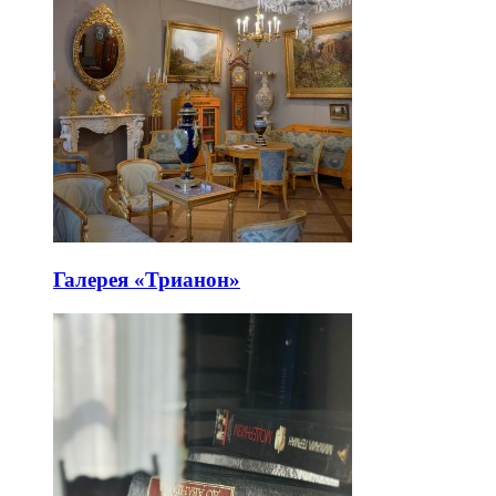
Галерея «Трианон»