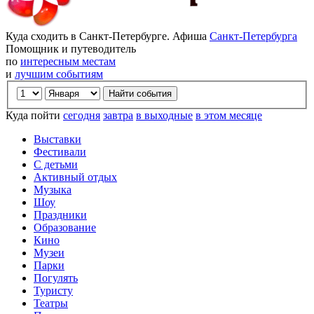
Куда сходить в Санкт-Петербурге. Афиша
Санкт-Петербурга
Помощник и путеводитель
по
интересным местам
и
лучшим событиям
Куда пойти
сегодня
завтра
в выходные
в этом месяце
Выставки
Фестивали
С детьми
Активный отдых
Музыка
Шоу
Праздники
Образование
Кино
Музеи
Парки
Погулять
Туристу
Театры