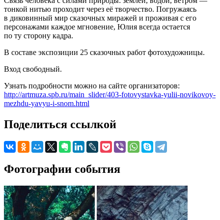
Связь человека с силами природы: землей, водой, ветром —
тонкой нитью проходит через её творчество. Погружаясь
в диковинный мир сказочных миражей и проживая с его
персонажами каждое мгновение, Юлия всегда остается
по ту сторону кадра.
В составе экспозиции 25 сказочных работ фотохудожницы.
Вход свободный.
Узнать подробности можно на сайте организаторов:
http://artmuza.spb.ru/main_slider/403-fotovystavka-yulii-novikovoy-
mezhdu-yavyu-i-snom.html
Поделиться ссылкой
Фотографии события