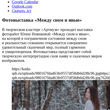
Google Calendar
Outlook.com
Скачать .ics
Фотовыставка «Между сном и явью»
В творческом кластере «Артмуза» проходит выставка
фоторабот Юлии Новиковой «Между сном и явью»,
на которой в пограничном состоянии между сном
и реальностью сознанию открывается совершенно
удивительный сказочный мир, полный гармонии
и умиротворения. Фотовыставка представляет собой
творческую интерпретацию снов наяву и сказочных миров
воображения.
https://kuda-
spb.ru/uploads/980167fdad63fe0557df58db6d2f8c96.jpg
https:
spb.ru/uploads/980167fdad63fe0557df58db6d2f8c96.jpg
762
6